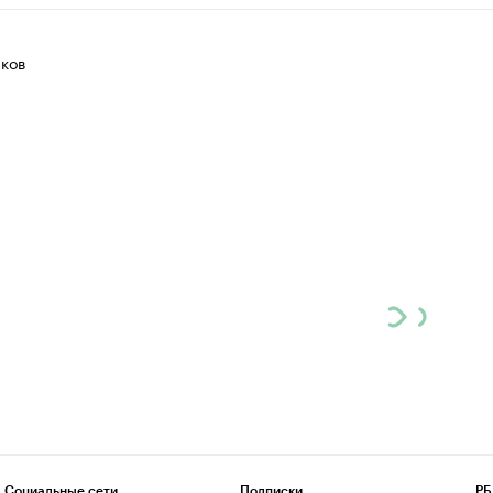
ков
Социальные сети
Подписки
РБ