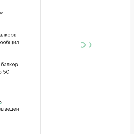
ом
алкера
сообщил
 балкер
о 50
ь
выведен