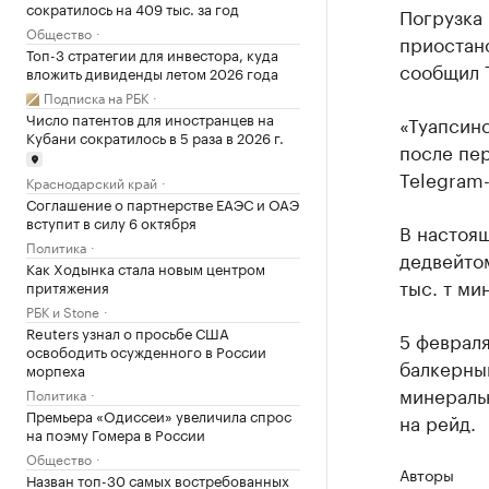
сократилось на 409 тыс. за год
Погрузка
Общество
приостано
Топ-3 стратегии для инвестора, куда
сообщил 
вложить дивиденды летом 2026 года
Подписка на РБК
Число патентов для иностранцев на
«Туапсин
Кубани сократилось в 5 раза в 2026 г.
после пе
Telegram-
Краснодарский край
Соглашение о партнерстве ЕАЭС и ОАЭ
вступит в силу 6 октября
В настоя
Политика
дедвейтом
Как Ходынка стала новым центром
тыс. т ми
притяжения
РБК и Stone
Reuters узнал о просьбе США
5 февраля
освободить осужденного в России
балкерны
морпеха
минераль
Политика
Премьера «Одиссеи» увеличила спрос
на рейд.
на поэму Гомера в России
Общество
Авторы
Назван топ-30 самых востребованных