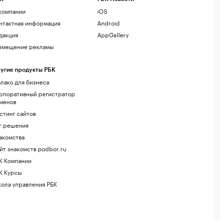
компании
iOS
нтактная информация
Android
дакция
AppGallery
змещение рекламы
угие продукты РБК
лако для бизнеса
рпоративный регистратор
менов
стинг сайтов
г.решения
акомства
йт знакомств podbor.ru
К Компании
К Курсы
ола управления РБК