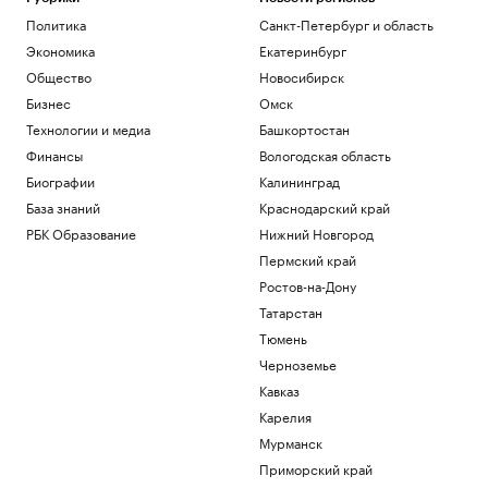
фехтованию Фаина Саевич
Политика
Санкт-Петербург и область
Общество
Экономика
Екатеринбург
Минтранс предложил способ
финансирования защиты трасс от БПЛА
Общество
Новосибирск
Политика
Бизнес
Омск
Супруге главы издательства «Джем»
Технологии и медиа
Башкортостан
предъявили обвинение в
Финансы
Вологодская область
мошенничестве
Биографии
Калининград
Общество
Bloomberg узнал о серии самоубийств
База знаний
Краснодарский край
в Киберкомандовании США
РБК Образование
Нижний Новгород
Политика
Пермский край
Землетрясение магнитудой 4,1
Ростов-на-Дону
произошло в Туве
Общество
Татарстан
Тюмень
Загрузить еще
Черноземье
Кавказ
Карелия
Мурманск
Приморский край