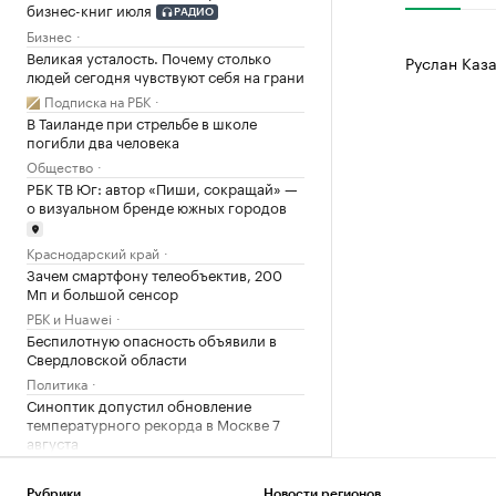
бизнес-книг июля
РАДИО
Бизнес
Великая усталость. Почему столько
Руслан Каза
людей сегодня чувствуют себя на грани
Подписка на РБК
В Таиланде при стрельбе в школе
погибли два человека
Общество
РБК ТВ Юг: автор «Пиши, сокращай» —
о визуальном бренде южных городов
Краснодарский край
Зачем смартфону телеобъектив, 200
Мп и большой сенсор
РБК и Huawei
Беспилотную опасность объявили в
Свердловской области
Политика
Синоптик допустил обновление
температурного рекорда в Москве 7
августа
Общество
Умерла заслуженный тренер России по
Рубрики
Новости регионов