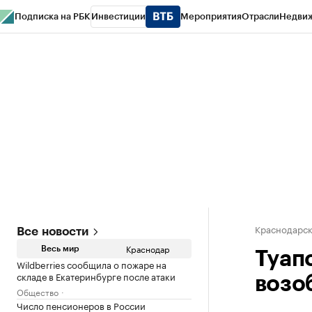
Подписка на РБК
Инвестиции
Мероприятия
Отрасли
Недви
РБК Курсы
РБК Life
Тренды
Визионеры
Национальные проекты
Горо
Газета
Спецпроекты СПб
Конференции СПб
Спецпроекты
Проверк
Краснодарск
Все новости
Краснодар
Весь мир
Туап
Wildberries сообщила о пожаре на
складе в Екатеринбурге после атаки
возо
Общество
Число пенсионеров в России