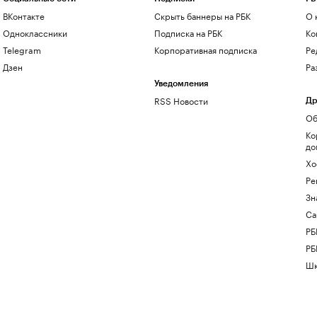
ВКонтакте
Скрыть баннеры на РБК
О 
Одноклассники
Подписка на РБК
Ко
Telegram
Корпоративная подписка
Ре
Дзен
Ра
Уведомления
RSS Новости
Др
Об
Ко
до
Хо
Ре
Зн
Са
РБ
РБ
Шк