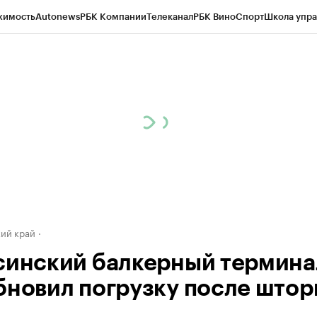
жимость
Autonews
РБК Компании
Телеканал
РБК Вино
Спорт
Школа упра
д
Стиль
Крипто
РБК Бизнес-среда
Дискуссионный клуб
Исследования
К
а контрагентов
Политика
Экономика
Бизнес
Технологии и медиа
Фина
ий край
синский балкерный термина
бновил погрузку после што