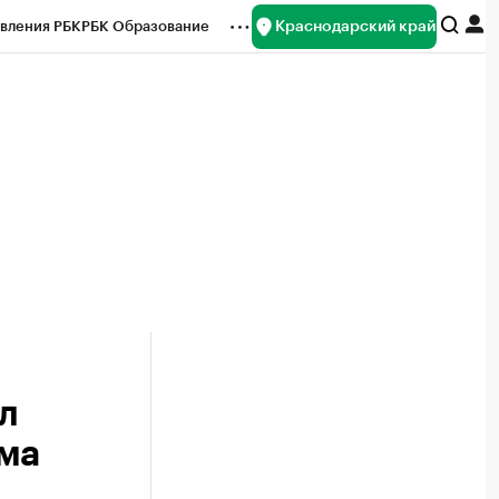
Краснодарский край
вления РБК
РБК Образование
редитные рейтинги
Франшизы
нсы
Рынок наличной валюты
л
рма