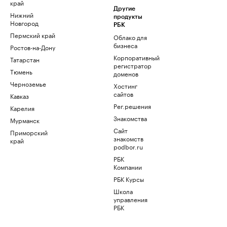
край
Другие
Нижний
продукты
Новгород
РБК
Пермский край
Облако для
бизнеса
Ростов-на-Дону
Корпоративный
Татарстан
регистратор
Тюмень
доменов
Черноземье
Хостинг
сайтов
Кавказ
Рег.решения
Карелия
Знакомства
Мурманск
Сайт
Приморский
знакомств
край
podbor.ru
РБК
Компании
РБК Курсы
Школа
управления
РБК