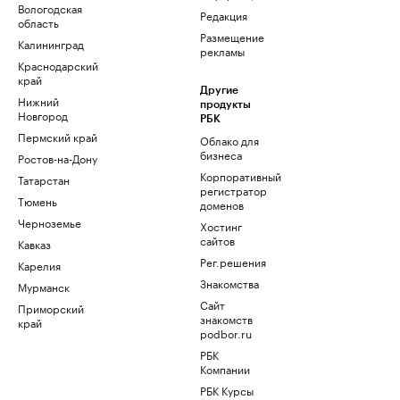
Вологодская
Редакция
область
Размещение
Калининград
рекламы
Краснодарский
край
Другие
Нижний
продукты
Новгород
РБК
Пермский край
Облако для
бизнеса
Ростов-на-Дону
Корпоративный
Татарстан
регистратор
Тюмень
доменов
Черноземье
Хостинг
сайтов
Кавказ
Рег.решения
Карелия
Знакомства
Мурманск
Сайт
Приморский
знакомств
край
podbor.ru
РБК
Компании
РБК Курсы