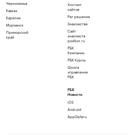
Черноземье
Хостинг
сайтов
Кавказ
Рег.решения
Карелия
Знакомства
Мурманск
Сайт
Приморский
знакомств
край
podbor.ru
РБК
Компании
РБК Курсы
Школа
управления
РБК
РБК
Новости
iOS
Android
AppGallery