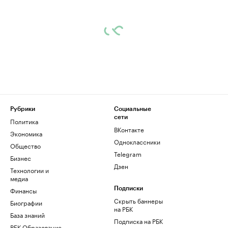
Рубрики
Социальные
сети
Политика
ВКонтакте
Экономика
Одноклассники
Общество
Telegram
Бизнес
Дзен
Технологии и
медиа
Финансы
Подписки
Скрыть баннеры
Биографии
на РБК
База знаний
Подписка на РБК
РБК Образование