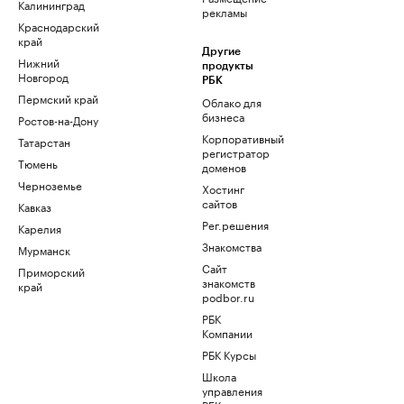
Калининград
рекламы
Краснодарский
край
Другие
Нижний
продукты
Новгород
РБК
Пермский край
Облако для
бизнеса
Ростов-на-Дону
Корпоративный
Татарстан
регистратор
Тюмень
доменов
Черноземье
Хостинг
сайтов
Кавказ
Рег.решения
Карелия
Знакомства
Мурманск
Сайт
Приморский
знакомств
край
podbor.ru
РБК
Компании
РБК Курсы
Школа
управления