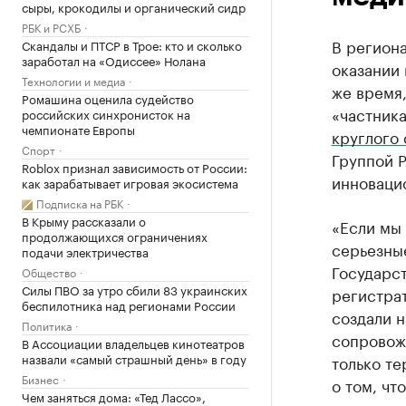
сыры, крокодилы и органический сидр
РБК и РСХБ
В регион
Скандалы и ПТСР в Трое: кто и сколько
заработал на «Одиссее» Нолана
оказании
Технологии и медиа
же время
Ромашина оценила судейство
«частник
российских синхронисток на
чемпионате Европы
круглого 
Спорт
Группой 
Roblox признал зависимость от России:
инноваци
как зарабатывает игровая экосистема
Подписка на РБК
В Крыму рассказали о
«Если мы 
продолжающихся ограничениях
серьезны
подачи электричества
Государс
Общество
Силы ПВО за утро сбили 83 украинских
регистра
беспилотника над регионами России
создали н
Политика
сопровож
В Ассоциации владельцев кинотеатров
назвали «самый страшный день» в году
только т
Бизнес
о том, чт
Чем заняться дома: «Тед Лассо»,