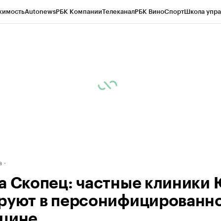
жимость
Autonews
РБК Компании
Телеканал
РБК Вино
Спорт
Школа упра
д
Стиль
Крипто
РБК Бизнес-среда
Дискуссионный клуб
Исследования
К
а контрагентов
Политика
Экономика
Бизнес
Технологии и медиа
Фина
а
а Скопец: частные клиники 
руют в персонифицированн
цине