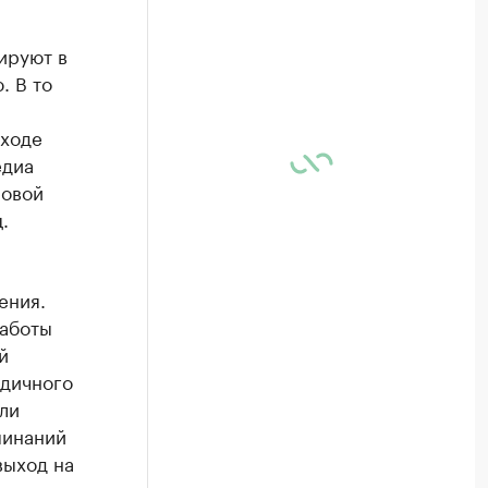
ируют в
. В то
 ходе
едиа
новой
.
ения.
работы
й
одичного
ли
минаний
выход на