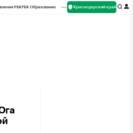
Краснодарский край
вления РБК
РБК Образование
редитные рейтинги
Франшизы
нсы
Рынок наличной валюты
Юга
ой