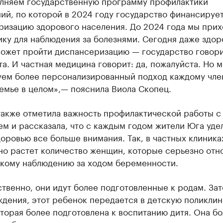
лняем государственную программу профилактики
ий, по которой в 2024 году государство финансируе
ризацию здорового населения. До 2024 года мы прих
ку для наблюдения за болезнями. Сегодня даже здо
ожет пройти диспансеризацию — государство говорит
а. И частная медицина говорит: да, пожалуйста. Но 
уем более персонализированный подход каждому чле
емье в целом»,— пояснила Виола Скопец.
также отметила важность профилактической работы с
м и рассказала, что с каждым годом жители Юга уде
оровью все больше внимания. Так, в частных клиника
о растет количество женщин, которые серьезно отно
кому наблюдению за ходом беременности.
твенно, они идут более подготовленные к родам. Зат
дения, этот ребенок передается в детскую поликлин
торая более подготовлена к воспитанию дитя. Она б