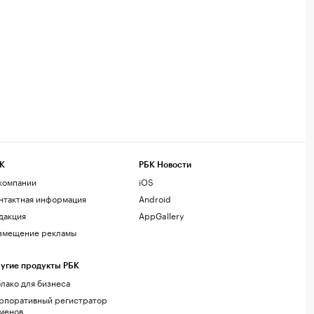
К
РБК Новости
компании
iOS
нтактная информация
Android
дакция
AppGallery
змещение рекламы
угие продукты РБК
лако для бизнеса
рпоративный регистратор
менов