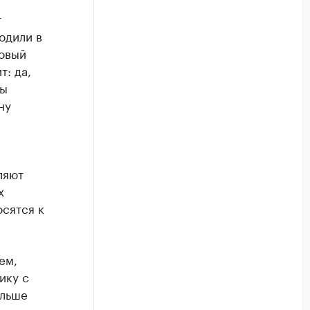
т
одили в
ровый
: да,
мы
ну
ляют
х
сятся к
ем,
ику с
ольше