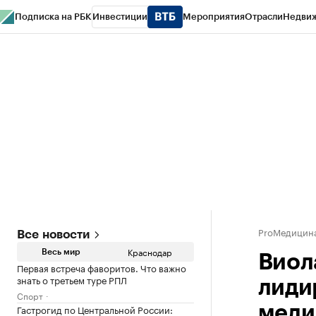
Подписка на РБК
Инвестиции
Мероприятия
Отрасли
Недви
РБК Курсы
РБК Life
Тренды
Визионеры
Национальные проекты
Горо
Газета
Спецпроекты СПб
Конференции СПб
Спецпроекты
Проверк
ProМедицин
Все новости
Краснодар
Весь мир
Виол
Первая встреча фаворитов. Что важно
знать о третьем туре РПЛ
лиди
Спорт
Гастрогид по Центральной России:
меди