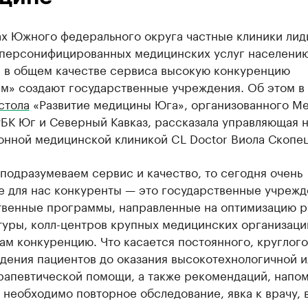
ах Южного федерального округа частные клиники лид
 персонифицированных медицинских услуг населению
, в общем качестве сервиса высокую конкуренцию
ам» создают государственные учреждения. Об этом в
стола
«Развитие медицины Юга», организованного М
РБК Юг и Северный Кавказ, рассказала управляющая 
онной медицинской клиникой CL Doctor Виола Скопец
подразумеваем сервис и качество, то сегодня очень
е для нас конкуренты — это государственные учрежд
твенные программы, направленные на оптимизацию 
туры, колл-центров крупных медицинских организаци
ам конкуренцию. Что касается постоянного, круглог
дения пациентов до оказания высокотехнологичной и
ерапевтической помощи, а также рекомендаций, напо
о необходимо повторное обследование, явка к врачу, 