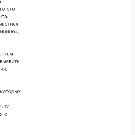
а
го его
нта.
частная
ицине»,
ентам
 выявить
ия,
 которых
нта.
я с