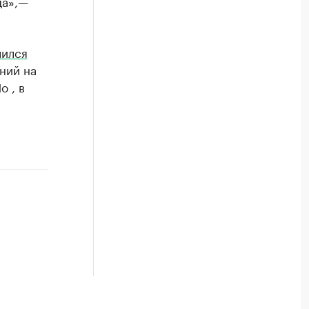
ца»,—
лился
ний на
 , в