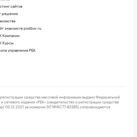
стинг сайтов
г.решения
акомства
йт знакомств podbor.ru
К Компании
К Курсы
ола управления РБК
регистрации средства массовой информации выдано Федеральной
и сетевого издания «РБК» (свидетельство о регистрации средства
ор) 03.12.2021 за номером ЭЛ №ФС77-82385) сопровождаются