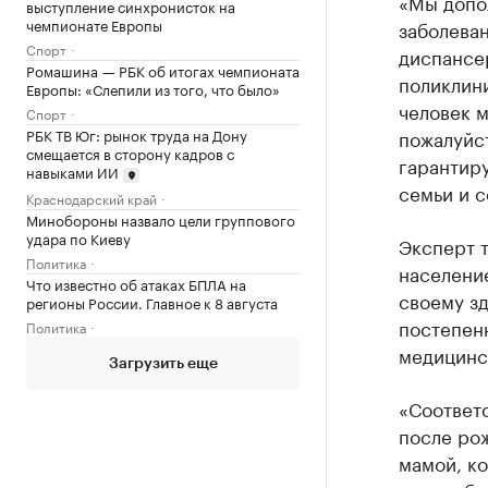
«Мы допо
выступление синхронисток на
чемпионате Европы
заболеван
Спорт
диспансе
Ромашина — РБК об итогах чемпионата
поликлини
Европы: «Слепили из того, что было»
человек м
Спорт
РБК ТВ Юг: рынок труда на Дону
пожалуйст
смещается в сторону кадров с
гарантир
навыками ИИ
семьи и с
Краснодарский край
Минобороны назвало цели группового
удара по Киеву
Эксперт 
Политика
население
Что известно об атаках БПЛА на
своему зд
регионы России. Главное к 8 августа
постепенн
Политика
медицинс
Загрузить еще
«Соответс
после рож
мамой, ко