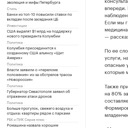
консульта
эволюция и мифы Петербурга
впереди.
Стиль
Банки из топ-10 повысили ставки по
наблюдени
вкладам после заседания ЦБ
Если мы г
Инвестиции
медицина
США выделят $1 млрд на поддержку
— рассказ
нового президента Колумбии
Политика
Колумбия присоединится к
По ее сло
созданному США альянсу «Щит
услуги, н
Америк»
опасные 
Политика
Власти заявили о «переломе
которые м
положения» из-за обстрелов трассы
«Новороссия»
Также пр
Политика
Губернатор Севастополя заявил об
на 80% за
отражении атаки дронов
составля
Политика
Формиров
Больше прогулок, свежего воздуха и
отдыха: квартиры рядом с парками
младенчес
РБК и ПИК Серия плюс
Ромашина назвала хорошим