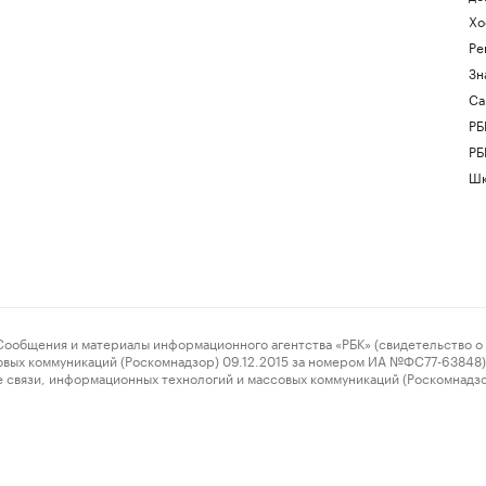
Хо
Ре
Зн
Са
РБ
РБ
Шк
ения и материалы информационного агентства «РБК» (свидетельство о 
овых коммуникаций (Роскомнадзор) 09.12.2015 за номером ИА №ФС77-63848) 
 связи, информационных технологий и массовых коммуникаций (Роскомнадз