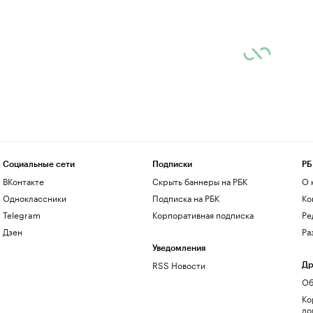
Социальные сети
Подписки
РБ
ВКонтакте
Скрыть баннеры на РБК
О 
Одноклассники
Подписка на РБК
Ко
Telegram
Корпоративная подписка
Ре
Дзен
Ра
Уведомления
RSS Новости
Др
Об
Ко
до