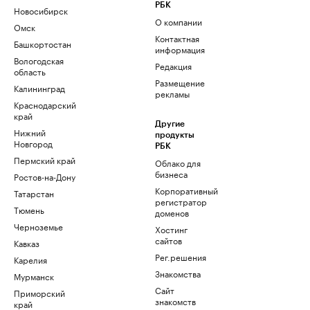
РБК
Новосибирск
О компании
Омск
Контактная
Башкортостан
информация
Вологодская
Редакция
область
Размещение
Калининград
рекламы
Краснодарский
край
Другие
Нижний
продукты
Новгород
РБК
Пермский край
Облако для
бизнеса
Ростов-на-Дону
Корпоративный
Татарстан
регистратор
Тюмень
доменов
Черноземье
Хостинг
сайтов
Кавказ
Рег.решения
Карелия
Знакомства
Мурманск
Сайт
Приморский
знакомств
край