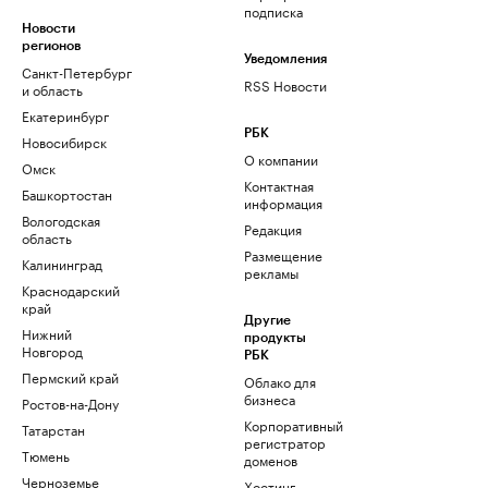
подписка
Новости
регионов
Уведомления
Санкт-Петербург
RSS Новости
и область
Екатеринбург
РБК
Новосибирск
О компании
Омск
Контактная
Башкортостан
информация
Вологодская
Редакция
область
Размещение
Калининград
рекламы
Краснодарский
край
Другие
Нижний
продукты
Новгород
РБК
Пермский край
Облако для
бизнеса
Ростов-на-Дону
Корпоративный
Татарстан
регистратор
Тюмень
доменов
Черноземье
Хостинг