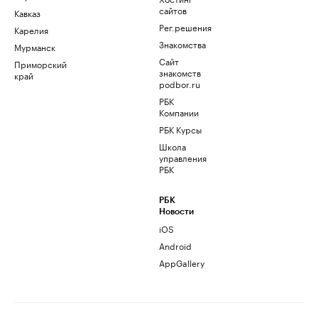
сайтов
Кавказ
Рег.решения
Карелия
Знакомства
Мурманск
Сайт
Приморский
знакомств
край
podbor.ru
РБК
Компании
РБК Курсы
Школа
управления
РБК
РБК
Новости
iOS
Android
AppGallery