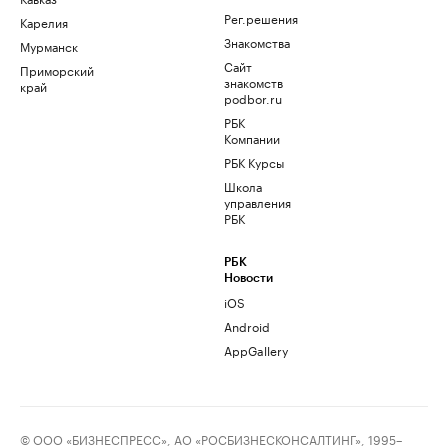
Рег.решения
Карелия
Знакомства
Мурманск
Сайт
Приморский
знакомств
край
podbor.ru
РБК
Компании
РБК Курсы
Школа
управления
РБК
РБК
Новости
iOS
Android
AppGallery
© ООО «БИЗНЕСПРЕСС», АО «РОСБИЗНЕСКОНСАЛТИНГ», 1995–