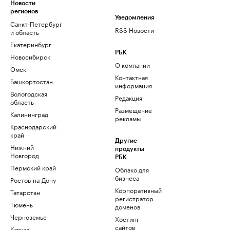
Новости
регионов
Уведомления
Санкт-Петербург
RSS Новости
и область
Екатеринбург
РБК
Новосибирск
О компании
Омск
Контактная
Башкортостан
информация
Вологодская
Редакция
область
Размещение
Калининград
рекламы
Краснодарский
край
Другие
Нижний
продукты
Новгород
РБК
Пермский край
Облако для
бизнеса
Ростов-на-Дону
Корпоративный
Татарстан
регистратор
Тюмень
доменов
Черноземье
Хостинг
сайтов
Кавказ