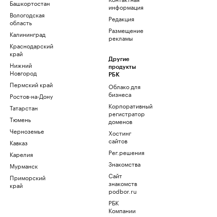
Башкортостан
информация
Вологодская
Редакция
область
Размещение
Калининград
рекламы
Краснодарский
край
Другие
Нижний
продукты
Новгород
РБК
Пермский край
Облако для
бизнеса
Ростов-на-Дону
Корпоративный
Татарстан
регистратор
Тюмень
доменов
Черноземье
Хостинг
сайтов
Кавказ
Рег.решения
Карелия
Знакомства
Мурманск
Сайт
Приморский
знакомств
край
podbor.ru
РБК
Компании