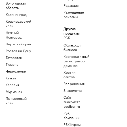
Вологодская
Редакция
область
Размещение
Калининград
рекламы
Краснодарский
край
Другие
Нижний
продукты
Новгород
РБК
Пермский край
Облако для
бизнеса
Ростов-на-Дону
Корпоративный
Татарстан
регистратор
Тюмень
доменов
Черноземье
Хостинг
сайтов
Кавказ
Рег.решения
Карелия
Знакомства
Мурманск
Сайт
Приморский
знакомств
край
podbor.ru
РБК
Компании
РБК Курсы