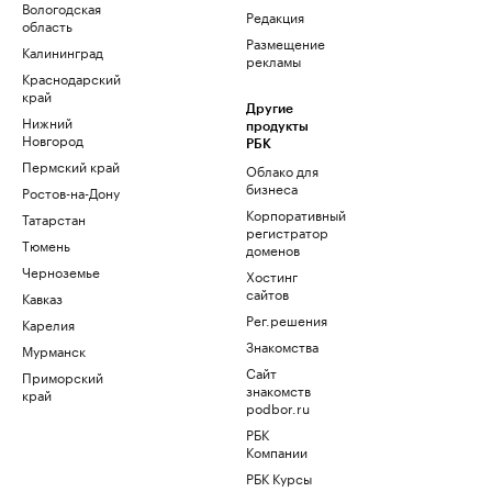
Вологодская
Редакция
область
Размещение
Калининград
рекламы
Краснодарский
край
Другие
Нижний
продукты
Новгород
РБК
Пермский край
Облако для
бизнеса
Ростов-на-Дону
Корпоративный
Татарстан
регистратор
Тюмень
доменов
Черноземье
Хостинг
сайтов
Кавказ
Рег.решения
Карелия
Знакомства
Мурманск
Сайт
Приморский
знакомств
край
podbor.ru
РБК
Компании
РБК Курсы