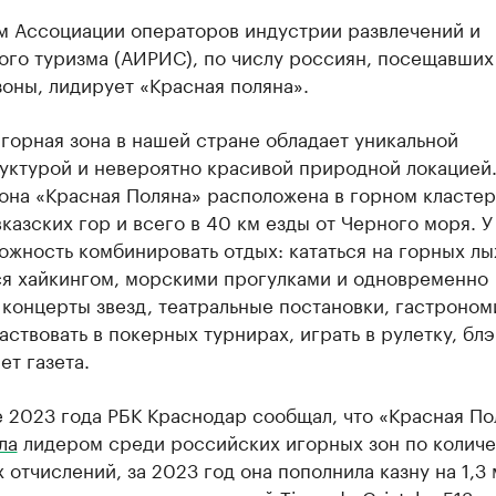
м Ассоциации операторов индустрии развлечений и
ого туризма (АИРИС), по числу россиян, посещавших
оны, лидирует «Красная поляна».
горная зона в нашей стране обладает уникальной
ктурой и невероятно красивой природной локацией.
она «Красная Поляна» расположена в горном кластер
казских гор и всего в 40 км езды от Черного моря. У
ожность комбинировать отдых: кататься на горных лы
ся хайкингом, морскими прогулками и одновременно
концерты звезд, театральные постановки, гастроно
аствовать в покерных турнирах, играть в рулетку, бл
т газета.
 2023 года РБК Краснодар сообщал, что «Красная По
ла
лидером среди российских игорных зон по количе
 отчислений, за 2023 год она пополнила казну на 1,3