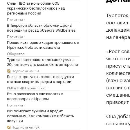
Силы ПВО за ночь сбили 605
украинских беспилотников над
регионами России
Турпоток 
Политика
составил 
В Тверской области обломки дрона
допандем
повредили фасад объекта Wildberries
на генера
Политика
Появились первые кадры пропавшего в
Иркутской области самолета
«Рост свя
Общество
частност
Турция ввела налоговые каникулы на
20 лет: кому это может быть интересно
присутств
Подписка на РБК
количест
Больше прогулок, свежего воздуха и
(важно за
отдыха: квартиры рядом с парками
в казино
РБК и ПИК Серия плюс
Вэнс рассказал о сложностях в
смешанны
переговорах с Ираном
приводит 
Политика
ИИ помогает лучшим и вредит
Она добав
остальным. Как компаниям избежать
ловушки
зоны могу
Подписка на РБК