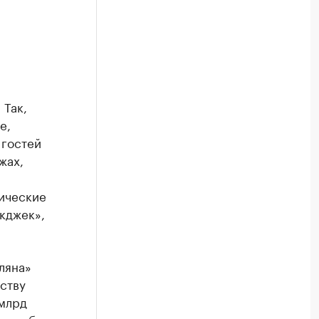
 Так,
е,
 гостей
жах,
мические
экджек»,
ляна»
ству
 млрд