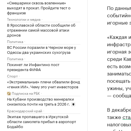
«Смешарики сквозь вселенные»
По данны
выходят в прокат. Пройдите тест о
франшизе
событийн
Технологии и медиа
игорные з
В Ярославской области сообщили об
отражении самой массовой атаки
дронов
«Каждая и
Политика
инфрастру
ВС России поразили в Черном море у
игорная з
Одессы два украинских сухогруза
среди Кав
Политика
Покинет ли Инфантино пост
есть возм
президента ФИФА
занимать
Спорт
посещать 
«Экстремальные» плечи обвалили фонд
«гения ИИ». Чему это учит инвесторов
ужины, уч
Подписка на РБК
— сообщае
На Кубани производство минералки
снизилось почти на треть в 2026 г.
В декабре
Краснодарский край
также
ста
Экипаж пропавшего в Иркутской
области самолета прибыл в аэропорт
налоговых
Бодайбо