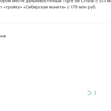
тором месте дальневосточный Tigre de Cristal с 513 мл
т «тройку» «Сибирская монета» с 179 млн руб.
ков