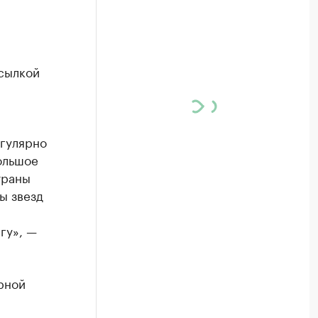
сылкой
егулярно
ольшое
траны
ы звезд
гу», —
рной