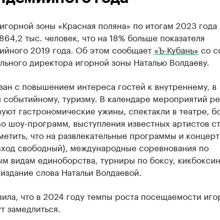
игорной зоны «Красная поляна» по итогам 2023 года
864,2 тыс. человек, что на 18% больше показателя
ийного 2019 года. Об этом сообщает
«Ъ-Кубань»
со с
льного директора игорной зоны Наталью Волдаеву.
зан с повышением интереса гостей к внутреннему, в
и событийному, туризму. В календаре мероприятий р
уют гастрономические ужины, спектакли в театре, б
во шоу-программ, выступления известных артистов с
метить, что на развлекательные программы и концерт
 вход свободный), международные соревнования по
м видам единоборства, турниры по боксу, кикбоксин
издание слова Натальи Волдаевой.
ила, что в 2024 году темпы роста посещаемости иго
т замедлиться.