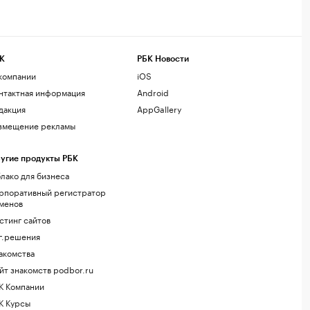
К
РБК Новости
компании
iOS
нтактная информация
Android
дакция
AppGallery
змещение рекламы
угие продукты РБК
лако для бизнеса
рпоративный регистратор
менов
стинг сайтов
г.решения
акомства
йт знакомств podbor.ru
К Компании
К Курсы