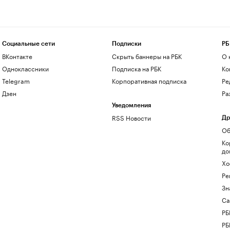
Социальные сети
Подписки
РБ
ВКонтакте
Скрыть баннеры на РБК
О 
Одноклассники
Подписка на РБК
Ко
Telegram
Корпоративная подписка
Ре
Дзен
Ра
Уведомления
RSS Новости
Др
Об
Ко
до
Хо
Ре
Зн
Са
РБ
РБ