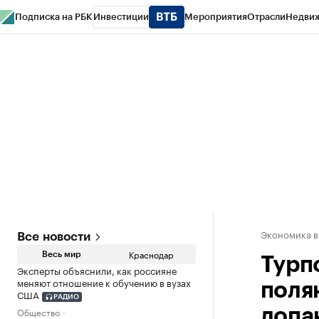
Подписка на РБК
Инвестиции
Мероприятия
Отрасли
Недви
РБК Курсы
РБК Life
Тренды
Визионеры
Национальные проекты
Горо
Газета
Спецпроекты СПб
Конференции СПб
Спецпроекты
Проверк
Экономика в
Все новости
Краснодар
Весь мир
Турп
Эксперты объяснили, как россияне
меняют отношение к обучению в вузах
поля
США
РАДИО
Общество
допа