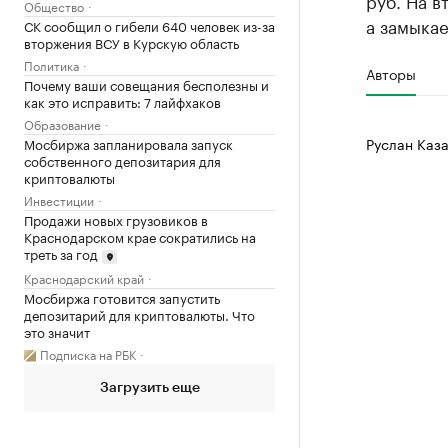
руб. На в
Общество
а замыкае
СК сообщил о гибели 640 человек из-за
вторжения ВСУ в Курскую область
Политика
Авторы
Почему ваши совещания бесполезны и
как это исправить: 7 лайфхаков
Образование
Руслан Каза
Мосбиржа запланировала запуск
собственного депозитария для
криптовалюты
Инвестиции
Продажи новых грузовиков в
Краснодарском крае сократились на
треть за год
Краснодарский край
Мосбиржа готовится запустить
депозитарий для криптовалюты. Что
это значит
Подписка на РБК
Загрузить еще