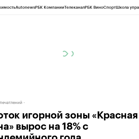
жимость
Autonews
РБК Компании
Телеканал
РБК Вино
Спорт
Школа упра
д
Стиль
Крипто
РБК Бизнес-среда
Дискуссионный клуб
Исследования
К
а контрагентов
Политика
Экономика
Бизнес
Технологии и медиа
Фина
печатлений
оток игорной зоны «Красная
на» вырос на 18% с
ндемийного года