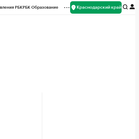
Краснодарский край
вления РБК
РБК Образование
редитные рейтинги
Франшизы
нсы
Рынок наличной валюты