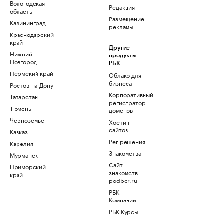
Вологодская
Редакция
область
Размещение
Калининград
рекламы
Краснодарский
край
Другие
Нижний
продукты
Новгород
РБК
Пермский край
Облако для
бизнеса
Ростов-на-Дону
Корпоративный
Татарстан
регистратор
Тюмень
доменов
Черноземье
Хостинг
сайтов
Кавказ
Рег.решения
Карелия
Знакомства
Мурманск
Сайт
Приморский
знакомств
край
podbor.ru
РБК
Компании
РБК Курсы