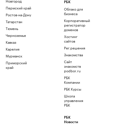
Новгород
РБК
Пермский край
Облако для
бизнеса
Ростов-на-Дону
Корпоративный
Татарстан
регистратор
Тюмень
доменов
Черноземье
Хостинг
сайтов
Кавказ
Рег.решения
Карелия
Знакомства
Мурманск
Сайт
Приморский
знакомств
край
podbor.ru
РБК
Компании
РБК Курсы
Школа
управления
РБК
РБК
Новости