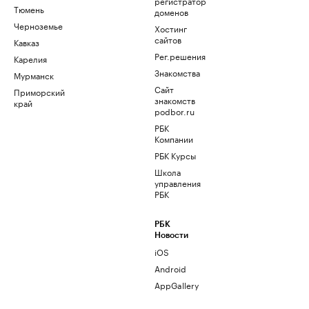
регистратор
Тюмень
доменов
Черноземье
Хостинг
сайтов
Кавказ
Рег.решения
Карелия
Знакомства
Мурманск
Сайт
Приморский
знакомств
край
podbor.ru
РБК
Компании
РБК Курсы
Школа
управления
РБК
РБК
Новости
iOS
Android
AppGallery