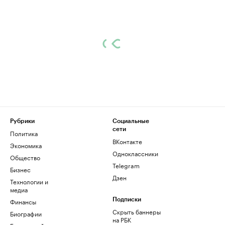
Рубрики
Социальные
сети
Политика
ВКонтакте
Экономика
Одноклассники
Общество
Telegram
Бизнес
Дзен
Технологии и
медиа
Финансы
Подписки
Скрыть баннеры
Биографии
на РБК