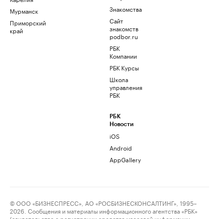
Знакомства
Мурманск
Сайт
Приморский
знакомств
край
podbor.ru
РБК
Компании
РБК Курсы
Школа
управления
РБК
РБК
Новости
iOS
Android
AppGallery
© ООО «БИЗНЕСПРЕСС», АО «РОСБИЗНЕСКОНСАЛТИНГ», 1995–
2026. Сообщения и материалы информационного агентства «РБК»
(свидетельство о регистрации средства массовой информации