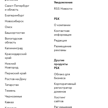
Уведомления
Санкт-Петербург
RSS Новости
и область
Екатеринбург
РБК
Новосибирск
О компании
Омск
Контактная
Башкортостан
информация
Вологодская
Редакция
область
Размещение
Калининград
рекламы
Краснодарский
край
Другие
Нижний
продукты
Новгород
РБК
Пермский край
Облако для
бизнеса
Ростов-на-Дону
Корпоративный
Татарстан
регистратор
Тюмень
доменов
Черноземье
Хостинг
сайтов
Кавказ
Рег.решения
Карелия