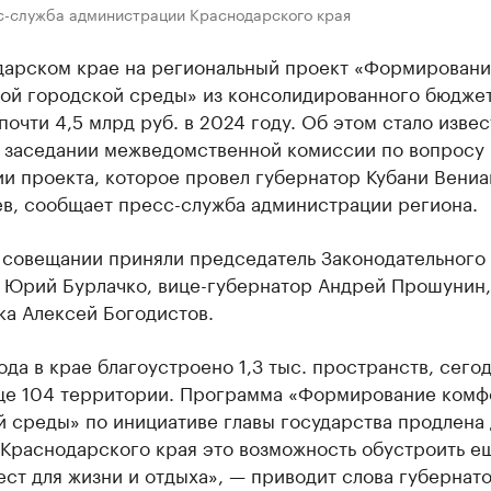
с-служба администрации Краснодарского края
дарском крае на региональный проект «Формирован
ой городской среды» из консолидированного бюдже
почти 4,5 млрд руб. в 2024 году. Об этом стало извес
 заседании межведомственной комиссии по вопросу
ии проекта, которое провел губернатор Кубани Вени
ев, сообщает пресс-служба администрации региона.
в совещании приняли председатель Законодательного
 Юрий Бурлачко, вице-губернатор Андрей Прошунин,
ка Алексей Богодистов.
ода в крае благоустроено 1,3 тыс. пространств, сегод
ще 104 территории. Программа «Формирование комф
й среды» по инициативе главы государства продлена
 Краснодарского края это возможность обустроить е
ст для жизни и отдыха», — приводит слова губернат