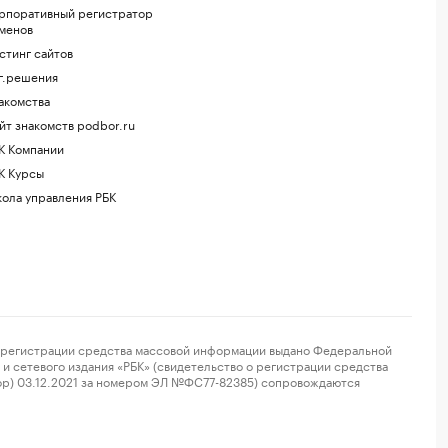
рпоративный регистратор
менов
стинг сайтов
г.решения
акомства
йт знакомств podbor.ru
К Компании
К Курсы
ола управления РБК
регистрации средства массовой информации выдано Федеральной
и сетевого издания «РБК» (свидетельство о регистрации средства
ор) 03.12.2021 за номером ЭЛ №ФС77-82385) сопровождаются