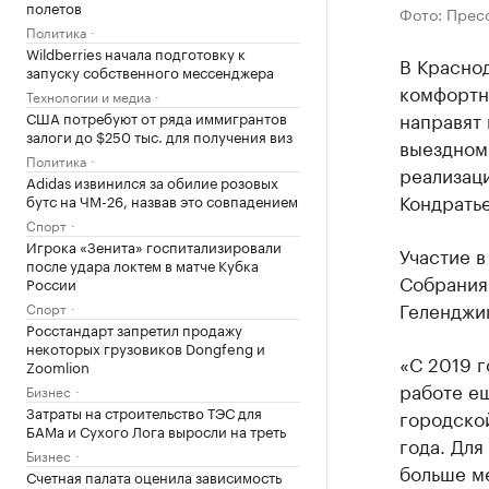
полетов
Фото: Прес
Политика
Wildberries начала подготовку к
В Красно
запуску собственного мессенджера
комфортн
Технологии и медиа
направят 
США потребуют от ряда иммигрантов
залоги до $250 тыс. для получения виз
выездном
Политика
реализац
Adidas извинился за обилие розовых
Кондрать
бутс на ЧМ-26, назвав это совпадением
Спорт
Игрока «Зенита» госпитализировали
Участие 
после удара локтем в матче Кубка
Собрания
России
Геленджи
Спорт
Росстандарт запретил продажу
некоторых грузовиков Dongfeng и
«С 2019 г
Zoomlion
работе е
Бизнес
Затраты на строительство ТЭС для
городско
БАМа и Сухого Лога выросли на треть
года. Для
Бизнес
больше ме
Счетная палата оценила зависимость