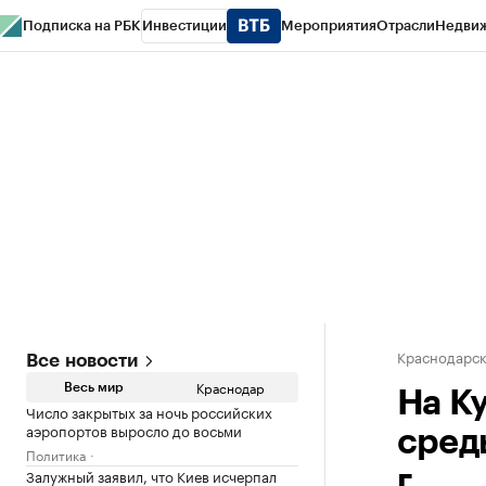
Подписка на РБК
Инвестиции
Мероприятия
Отрасли
Недви
РБК Курсы
РБК Life
Тренды
Визионеры
Национальные проекты
Горо
Газета
Спецпроекты СПб
Конференции СПб
Спецпроекты
Проверк
Краснодарск
Все новости
Краснодар
Весь мир
На К
Число закрытых за ночь российских
аэропортов выросло до восьми
среды
Политика
Залужный заявил, что Киев исчерпал
г.