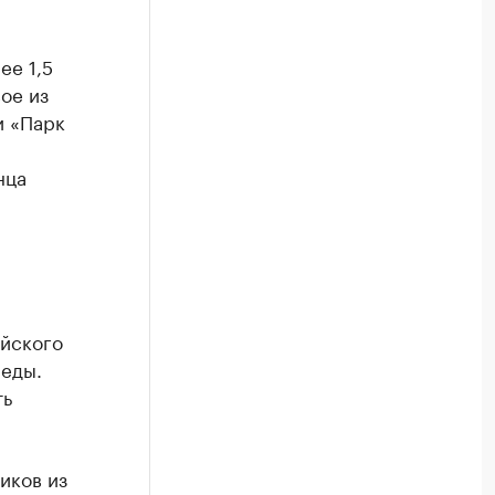
ее 1,5
ое из
и «Парк
нца
ийского
реды.
ть
иков из