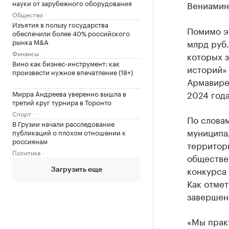
науки от зарубежного оборудования
Вениамин
Общество
Изъятия в пользу государства
Помимо э
обеспечили более 40% российского
рынка M&A
млрд руб.
Финансы
которых 
Вино как бизнес-инструмент: как
историй»
произвести нужное впечатление (18+)
Армавире
2024 года
Мирра Андреева уверенно вышла в
третий круг турнира в Торонто
Спорт
По слова
В Грузии начали расследование
муниципа
публикаций о плохом отношении к
россиянам
территори
Политика
обществе
конкурса
Загрузить еще
Как отме
завершены
«Мы прак