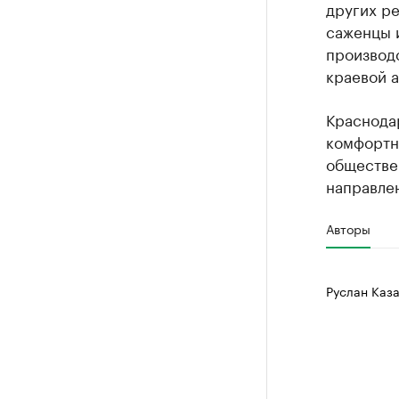
других ре
саженцы 
производ
краевой 
Краснода
комфортно
обществен
направлен
Авторы
Руслан Каза