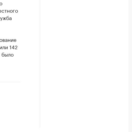
о
естного
лужба
ование
или 142
 было