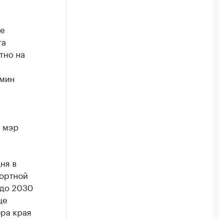
ие
та
тно на
амин
 мэр
ня в
ортной
 до 2030
ще
ора края