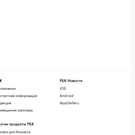
К
РБК Новости
компании
iOS
нтактная информация
Android
дакция
AppGallery
змещение рекламы
угие продукты РБК
лако для бизнеса