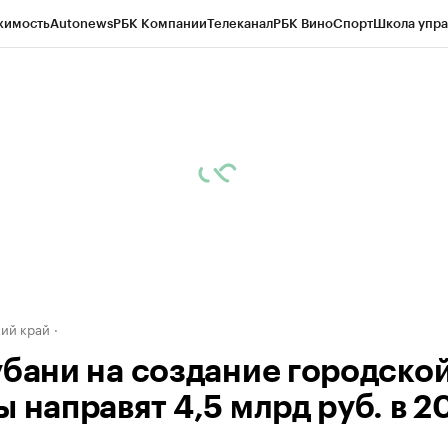
жимость
Autonews
РБК Компании
Телеканал
РБК Вино
Спорт
Школа упра
д
Стиль
Крипто
РБК Бизнес-среда
Дискуссионный клуб
Исследования
К
а контрагентов
Политика
Экономика
Бизнес
Технологии и медиа
Фина
ий край
убани на создание городско
 направят 4,5 млрд руб. в 2