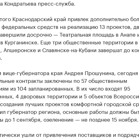
а Кондратьева пресс-служба.
того Краснодарский край привлек дополнительно бол
 федеральных средств на реализацию 13 проектов, дв
завершили досрочно — Театральная площадь в Анапе 
 в Курганинске. Еще три общественные территории в
, Апшеронске и Славянске-на-Кубани завершат до ко
.
м вице-губернатора края Андрея Прошунина, сегодня
льные контракты заключены по 57 общественным
ям из 104 запланированных. В их число входят 95
нных, 4 дворовых территории и 5 объектов Всеросс
 создания лучших проектов комфортной городской с
тил губернатор региона, основные работы должны бы
 до 1 сентября, озеленение — не позднее 15 ноября.
тически ушли от привлечения поставщиков и подрядч