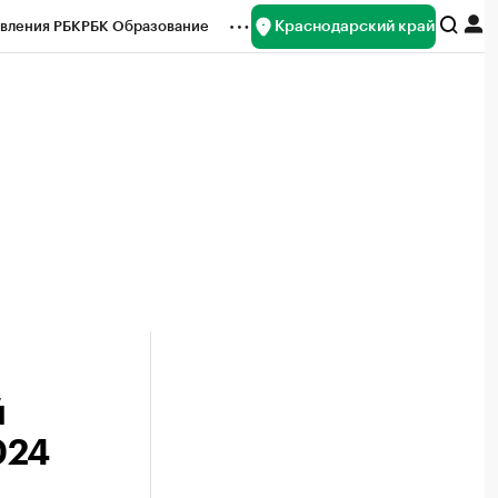
Краснодарский край
вления РБК
РБК Образование
редитные рейтинги
Франшизы
нсы
Рынок наличной валюты
й
024