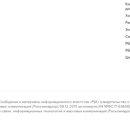
Ко
до
Хо
Ре
Зн
Са
РБ
РБ
Шк
ения и материалы информационного агентства «РБК» (свидетельство о 
овых коммуникаций (Роскомнадзор) 09.12.2015 за номером ИА №ФС77-63848) 
 связи, информационных технологий и массовых коммуникаций (Роскомнадз