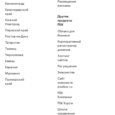
Размещение
Калининград
рекламы
Краснодарский
край
Другие
Нижний
продукты
Новгород
РБК
Пермский край
Облако для
бизнеса
Ростов-на-Дону
Корпоративный
Татарстан
регистратор
Тюмень
доменов
Черноземье
Хостинг
сайтов
Кавказ
Рег.решения
Карелия
Знакомства
Мурманск
Сайт
Приморский
знакомств
край
podbor.ru
РБК
Компании
РБК Курсы
Школа
управления