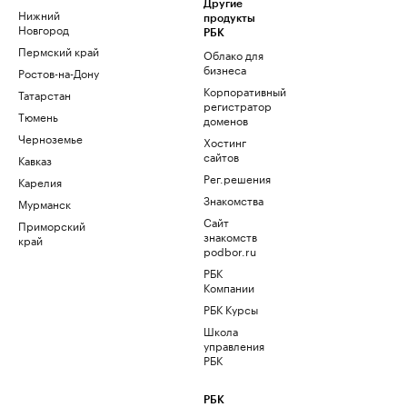
Другие
Нижний
продукты
Новгород
РБК
Пермский край
Облако для
бизнеса
Ростов-на-Дону
Корпоративный
Татарстан
регистратор
Тюмень
доменов
Черноземье
Хостинг
сайтов
Кавказ
Рег.решения
Карелия
Знакомства
Мурманск
Сайт
Приморский
знакомств
край
podbor.ru
РБК
Компании
РБК Курсы
Школа
управления
РБК
РБК