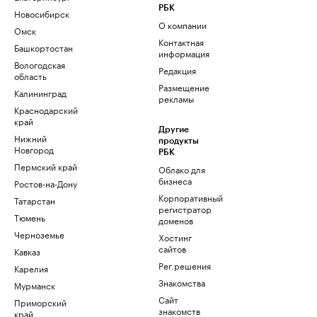
РБК
Новосибирск
О компании
Омск
Контактная
Башкортостан
информация
Вологодская
Редакция
область
Размещение
Калининград
рекламы
Краснодарский
край
Другие
Нижний
продукты
Новгород
РБК
Пермский край
Облако для
бизнеса
Ростов-на-Дону
Корпоративный
Татарстан
регистратор
Тюмень
доменов
Черноземье
Хостинг
сайтов
Кавказ
Рег.решения
Карелия
Знакомства
Мурманск
Сайт
Приморский
знакомств
край