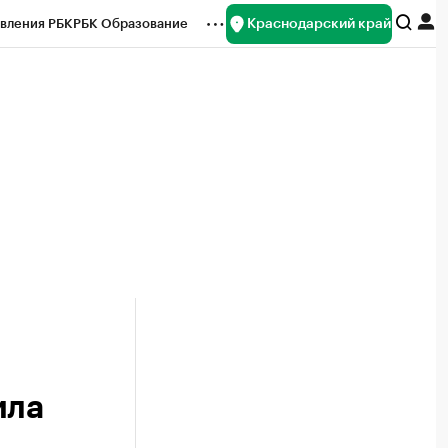
Краснодарский край
вления РБК
РБК Образование
редитные рейтинги
Франшизы
нсы
Рынок наличной валюты
ила