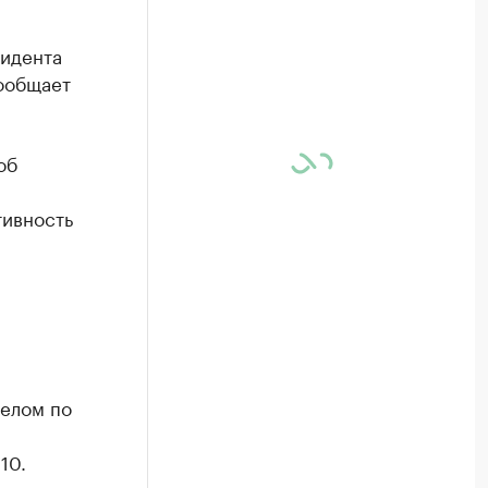
зидента
сообщает
об
тивность
целом по
10.