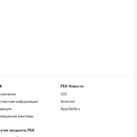
К
РБК Новости
компании
iOS
нтактная информация
Android
дакция
AppGallery
змещение рекламы
угие продукты РБК