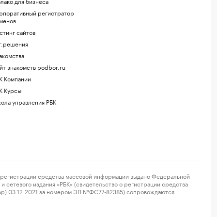
лако для бизнеса
рпоративный регистратор
менов
стинг сайтов
г.решения
акомства
йт знакомств podbor.ru
К Компании
К Курсы
ола управления РБК
регистрации средства массовой информации выдано Федеральной
и сетевого издания «РБК» (свидетельство о регистрации средства
ор) 03.12.2021 за номером ЭЛ №ФС77-82385) сопровождаются