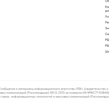
Об
Ко
до
Хо
Ре
Зн
Са
РБ
РБ
Шк
ения и материалы информационного агентства «РБК» (свидетельство о 
овых коммуникаций (Роскомнадзор) 09.12.2015 за номером ИА №ФС77-63848) 
 связи, информационных технологий и массовых коммуникаций (Роскомнадз