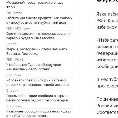
Москвичей предупредили о спаде
жары
Общество
Явка изби
Облигации вместо кредита: как малому
РФ в Крас
бизнесу разместить публичный долг
избирком 
РБК и МСП Банк
Овечкин заявил, что после завершения
карьеры будет жить в Москве
«Избират
Спорт
активнос
Фермы, рестораны и отели Дальнего
Федерации
Востока. Гастрогид
избирател
РБК и РСХБ
У побережья Турции обнаружили
сообщени
неизвестный беспилотник
Политика
В Республ
«Арсенал» совершил один из самых
дорогих трансферов в своей истории
проголос
Спорт
Премьер Болгарии сообщил о взрыве
По данны
беспилотника рядом с газопроводом
России яв
Политика
Развожаев сообщил подробности двух
Соответст
атак ВСУ на Севастополь