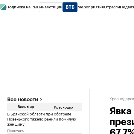
Подписка на РБК
Инвестиции
Мероприятия
Отрасли
Недви
РБК Курсы
РБК Life
Тренды
Визионеры
Национальные проекты
Горо
Газета
Спецпроекты СПб
Конференции СПб
Спецпроекты
Проверк
Краснодарск
Все новости
Краснодар
Весь мир
Явка
В Брянской области при обстреле
Новенького тяжело ранили пожилую
през
женщину
Политика
67,7