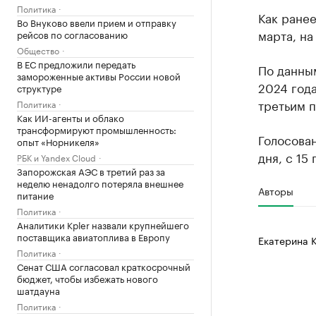
Политика
Как ране
Во Внуково ввели прием и отправку
марта, на
рейсов по согласованию
Общество
В ЕС предложили передать
По данным
замороженные активы России новой
2024 года
структуре
третьим п
Политика
Как ИИ-агенты и облако
трансформируют промышленность:
Голосован
опыт «Норникеля»
дня, с 15 
РБК и Yandex Cloud
Запорожская АЭС в третий раз за
неделю ненадолго потеряла внешнее
Авторы
питание
Политика
Аналитики Kpler назвали крупнейшего
поставщика авиатоплива в Европу
Екатерина 
Политика
Сенат США согласовал краткосрочный
бюджет, чтобы избежать нового
шатдауна
Политика