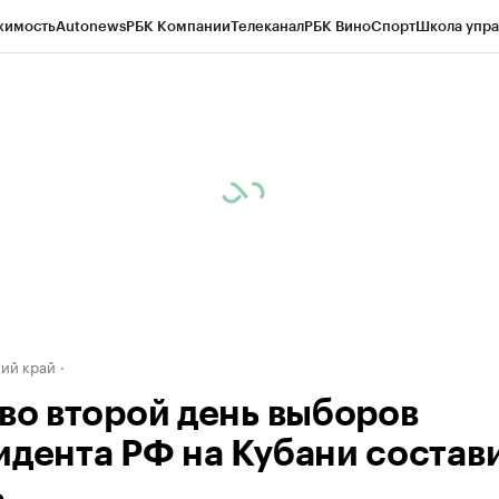
жимость
Autonews
РБК Компании
Телеканал
РБК Вино
Спорт
Школа упра
д
Стиль
Крипто
РБК Бизнес-среда
Дискуссионный клуб
Исследования
К
а контрагентов
Политика
Экономика
Бизнес
Технологии и медиа
Фина
ий край
 во второй день выборов
идента РФ на Кубани состав
%