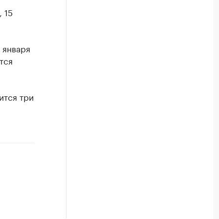
 15
 января
тся
ится три