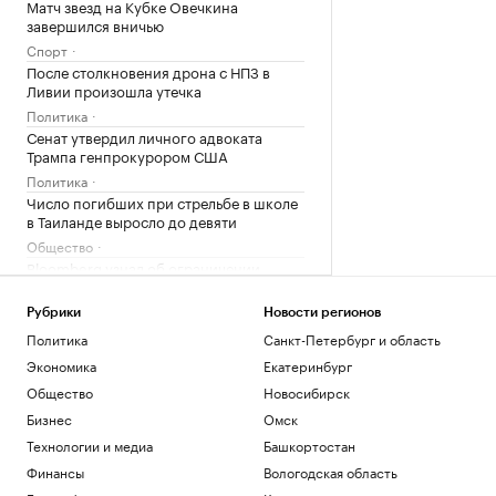
Матч звезд на Кубке Овечкина
завершился вничью
Спорт
После столкновения дрона с НПЗ в
Ливии произошла утечка
Политика
Сенат утвердил личного адвоката
Трампа генпрокурором США
Политика
Число погибших при стрельбе в школе
в Таиланде выросло до девяти
Общество
Bloomberg узнал об ограничении
Турцией прохода судов в Черном море
Политика
Рубрики
Новости регионов
Политика
Санкт-Петербург и область
Загрузить еще
Экономика
Екатеринбург
Общество
Новосибирск
Бизнес
Омск
Технологии и медиа
Башкортостан
Финансы
Вологодская область