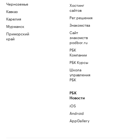
Черноземье
Хостинг
сайтов
Кавказ
Рег.решения
Карелия
Знакомства
Мурманск
Сайт
Приморский
знакомств
край
podbor.ru
РБК
Компании
РБК Курсы
Школа
управления
РБК
РБК
Новости
iOS
Android
AppGallery