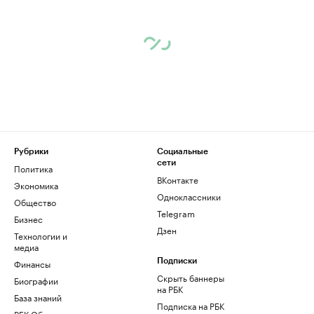
Рубрики
Социальные
сети
Политика
ВКонтакте
Экономика
Одноклассники
Общество
Telegram
Бизнес
Дзен
Технологии и
медиа
Финансы
Подписки
Скрыть баннеры
Биографии
на РБК
База знаний
Подписка на РБК
РБК Образование