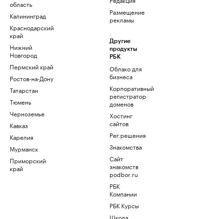
область
Размещение
Калининград
рекламы
Краснодарский
край
Другие
Нижний
продукты
Новгород
РБК
Пермский край
Облако для
бизнеса
Ростов-на-Дону
Корпоративный
Татарстан
регистратор
Тюмень
доменов
Черноземье
Хостинг
сайтов
Кавказ
Рег.решения
Карелия
Знакомства
Мурманск
Сайт
Приморский
знакомств
край
podbor.ru
РБК
Компании
РБК Курсы
Школа