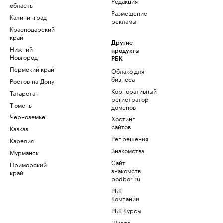
Редакция
область
Размещение
Калининград
рекламы
Краснодарский
край
Другие
Нижний
продукты
Новгород
РБК
Пермский край
Облако для
бизнеса
Ростов-на-Дону
Корпоративный
Татарстан
регистратор
Тюмень
доменов
Черноземье
Хостинг
сайтов
Кавказ
Рег.решения
Карелия
Знакомства
Мурманск
Сайт
Приморский
знакомств
край
podbor.ru
РБК
Компании
РБК Курсы
Школа