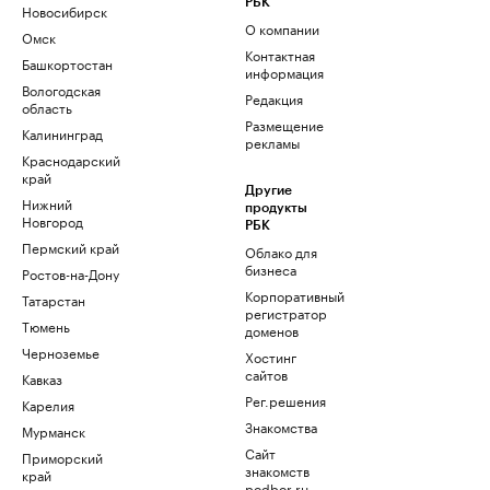
РБК
Новосибирск
О компании
Омск
Контактная
Башкортостан
информация
Вологодская
Редакция
область
Размещение
Калининград
рекламы
Краснодарский
край
Другие
Нижний
продукты
Новгород
РБК
Пермский край
Облако для
бизнеса
Ростов-на-Дону
Корпоративный
Татарстан
регистратор
Тюмень
доменов
Черноземье
Хостинг
сайтов
Кавказ
Рег.решения
Карелия
Знакомства
Мурманск
Сайт
Приморский
знакомств
край
podbor.ru