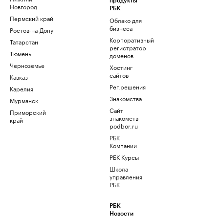
продукты
Новгород
РБК
Пермский край
Облако для
бизнеса
Ростов-на-Дону
Корпоративный
Татарстан
регистратор
Тюмень
доменов
Черноземье
Хостинг
сайтов
Кавказ
Рег.решения
Карелия
Знакомства
Мурманск
Сайт
Приморский
знакомств
край
podbor.ru
РБК
Компании
РБК Курсы
Школа
управления
РБК
РБК
Новости