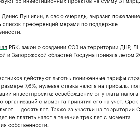
зуют 55 инвестиционных проектов на сумму 31 млрд.
 Денис Пушилин, в свою очередь, выразил пожелани
ь список преференций мерами по поддержке
нности.
щал
РБК, закон о создании СЭЗ на территории ДНР, ЛН
ой и Запорожской областей Госдума приняла летом 
частников действуют льготы: пониженные тарифы стр
 размере 7,6%; нулевая ставка налога на прибыль, по
ации инвестпроекта; освобождение от уплаты налога 
 организаций с момента принятия его на учет. Срок
льгот — десять лет. Также за участки на территории 
ет не платить налог в течение трех лет с момента
ия собственности.