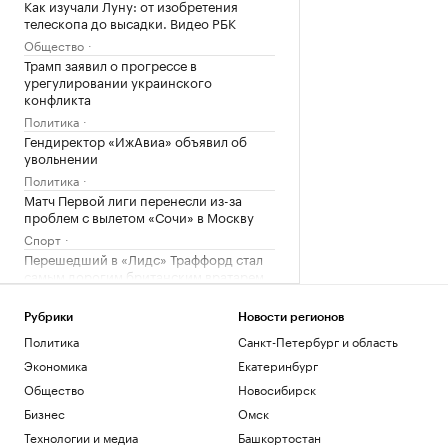
Как изучали Луну: от изобретения
телескопа до высадки. Видео РБК
Общество
Трамп заявил о прогрессе в
урегулировании украинского
конфликта
Политика
Гендиректор «ИжАвиа» объявил об
увольнении
Политика
Матч Первой лиги перенесли из-за
проблем с вылетом «Сочи» в Москву
Спорт
Перешедший в «Лидс» Траффорд стал
самым дорогим британским вратарем
Спорт
Рубрики
Новости регионов
Загрузить еще
Политика
Санкт-Петербург и область
Экономика
Екатеринбург
Общество
Новосибирск
Бизнес
Омск
Технологии и медиа
Башкортостан