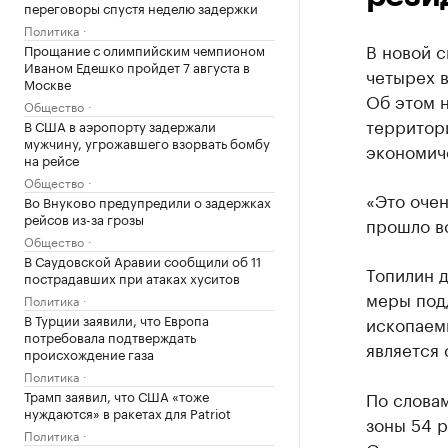
переговоры спустя неделю задержки
Политика
В новой 
Прощание с олимпийским чемпионом
Иваном Едешко пройдет 7 августа в
четырех в
Москве
Об этом 
Общество
территори
В США в аэропорту задержали
мужчину, угрожавшего взорвать бомбу
экономич
на рейсе
Общество
«Это очен
Во Внуково предупредили о задержках
рейсов из-за грозы
прошло вс
Общество
В Саудовской Аравии сообщили об 11
Топилин 
пострадавших при атаках хуситов
меры подд
Политика
В Турции заявили, что Европа
ископаемы
потребовала подтверждать
является
происхождение газа
Политика
Трамп заявил, что США «тоже
По словам
нуждаются» в ракетах для Patriot
зоны 54 
Политика