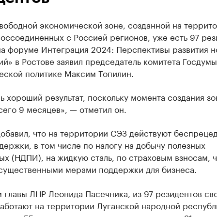
свободной экономической зоне, созданной на террит
оссоединенных с Россией регионов, уже есть 97 рез
на форуме Интеграция 2024: Перспективы развития н
й» в Ростове заявил председатель комитета Госдумы
еской политике Максим Топилин.
ь хороший результат, поскольку момента создания з
его 9 месяцев», — отметил он.
добавил, что на территории СЭЗ действуют беспреце
ержки, в том числе по налогу на добычу полезных
х (НДПИ), на жидкую сталь, по страховым взносам, ч
 существенными мерами поддержки для бизнеса.
 главы ЛНР Леонида Пасечника, из 97 резидентов св
работают на территории Луганской народной республ