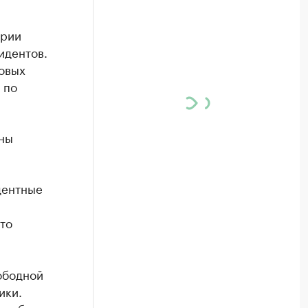
ории
идентов.
овых
 по
оны
дентные
то
ободной
ики.