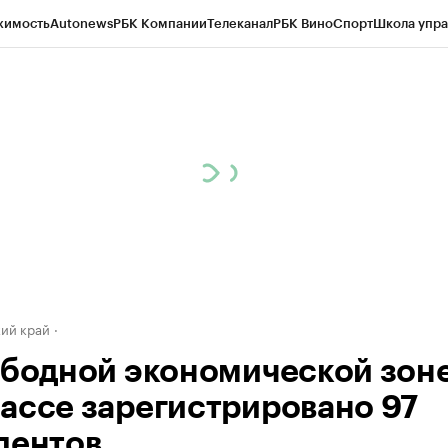
жимость
Autonews
РБК Компании
Телеканал
РБК Вино
Спорт
Школа упра
д
Стиль
Крипто
РБК Бизнес-среда
Дискуссионный клуб
Исследования
К
а контрагентов
Политика
Экономика
Бизнес
Технологии и медиа
Фина
ий край
ободной экономической зоне
ассе зарегистрировано 97
дентов