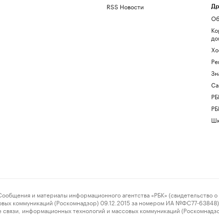
RSS Новости
Др
Об
Ко
до
Хо
Ре
Зн
Са
РБ
РБ
Шк
ения и материалы информационного агентства «РБК» (свидетельство о 
овых коммуникаций (Роскомнадзор) 09.12.2015 за номером ИА №ФС77-63848) 
 связи, информационных технологий и массовых коммуникаций (Роскомнадз