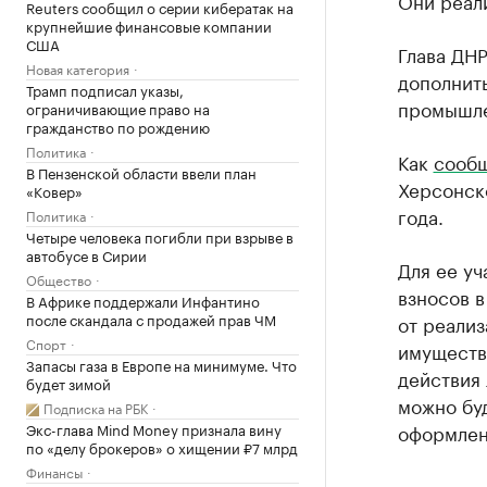
Они реали
Reuters сообщил о серии кибератак на
крупнейшие финансовые компании
США
Глава ДНР
Новая категория
дополнит
Трамп подписал указы,
промышле
ограничивающие право на
гражданство по рождению
Политика
Как
сооб
В Пензенской области ввели план
Херсонск
«Ковер»
года.
Политика
Четыре человека погибли при взрыве в
автобусе в Сирии
Для ее у
Общество
взносов в
В Африке поддержали Инфантино
после скандала с продажей прав ЧМ
от реализ
Спорт
имущество
Запасы газа в Европе на минимуме. Что
действия 
будет зимой
можно буд
Подписка на РБК
Экс-глава Mind Money признала вину
оформлен
по «делу брокеров» о хищении ₽7 млрд
Финансы