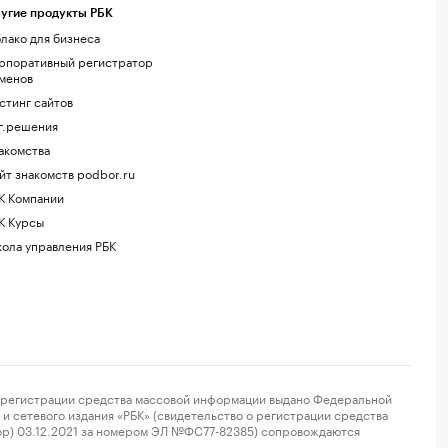
угие продукты РБК
лако для бизнеса
рпоративный регистратор
менов
стинг сайтов
г.решения
акомства
йт знакомств podbor.ru
К Компании
К Курсы
ола управления РБК
регистрации средства массовой информации выдано Федеральной
и сетевого издания «РБК» (свидетельство о регистрации средства
ор) 03.12.2021 за номером ЭЛ №ФС77-82385) сопровождаются