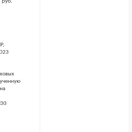
 руб.
е
Р,
2023
аховых
лученную
на
СЭЗ