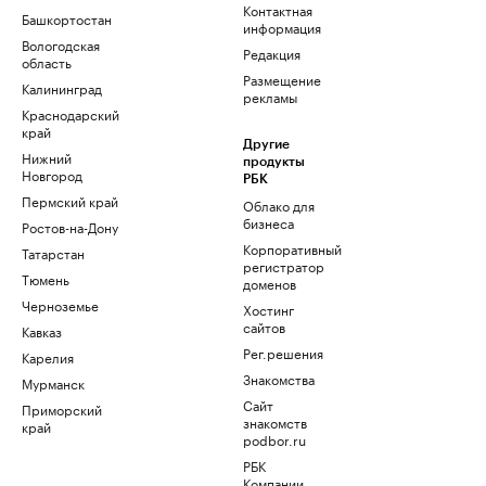
Контактная
Башкортостан
информация
Вологодская
Редакция
область
Размещение
Калининград
рекламы
Краснодарский
край
Другие
Нижний
продукты
Новгород
РБК
Пермский край
Облако для
бизнеса
Ростов-на-Дону
Корпоративный
Татарстан
регистратор
Тюмень
доменов
Черноземье
Хостинг
сайтов
Кавказ
Рег.решения
Карелия
Знакомства
Мурманск
Сайт
Приморский
знакомств
край
podbor.ru
РБК
Компании