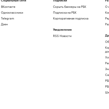
Социальные сети
Подписки
РБ
ВКонтакте
Скрыть баннеры на РБК
О 
Одноклассники
Подписка на РБК
Ко
Telegram
Корпоративная подписка
Ре
Дзен
Ра
Уведомления
RSS Новости
Др
Об
Ко
до
Хо
Ре
Зн
Са
РБ
РБ
Шк