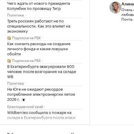
Чего ждать от нового президента
Алина
Колумбии по прозвищу Тигр
Очень 
любовью
Политика
Почта:
Треть россиян работают не по
специальности. Как это влияет на
экономику
Подписка на РБК
Как снизить расходы на создание
личного фонда и какие ловушки
обойти
Подписка на РБК
В Екатеринбурге эвакуировали 800
человек после возгорания на складе
WB
Политика
На Юге не ожидают рекордов
потребления электроэнергии летом
2026 г.
Краснодарский край
Wildberries сообщила о пожаре на
складе в Екатеринбурге после атаки
Общество
Число пенсионеров в России