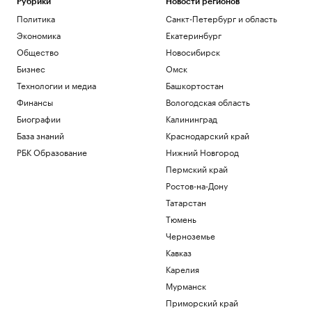
сократилось на 409 тыс. за год
Рубрики
Новости регионов
Общество
Политика
Санкт-Петербург и область
«Защита от стресса» с доходностью от
Экономика
Екатеринбург
40%: куда вложить дивиденды
Общество
Новосибирск
Подписка на РБК
Бизнес
Омск
Число патентов для иностранцев на
Кубани сократилось в 5 раз в 2026 г.
Технологии и медиа
Башкортостан
Краснодарский край
Финансы
Вологодская область
Соглашение о партнерстве ЕАЭС и ОАЭ
Биографии
Калининград
вступит в силу 6 октября
База знаний
Краснодарский край
Политика
РБК Образование
Нижний Новгород
Как Ходынка стала новым центром
притяжения
Пермский край
РБК и Stone
Ростов-на-Дону
Reuters узнал о просьбе США
Татарстан
освободить осужденного в России
Тюмень
морпеха
Черноземье
Политика
Кавказ
Загрузить еще
Карелия
Мурманск
Приморский край