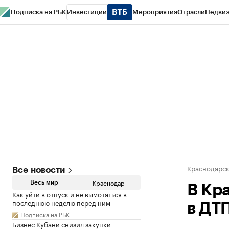
Подписка на РБК
Инвестиции
Мероприятия
Отрасли
Недви
РБК Курсы
РБК Life
Тренды
Визионеры
Национальные проекты
Горо
Газета
Спецпроекты СПб
Конференции СПб
Спецпроекты
Проверк
Краснодарск
Все новости
Краснодар
Весь мир
В Кр
Как уйти в отпуск и не вымотаться в
последнюю неделю перед ним
в ДТП
Подписка на РБК
Бизнес Кубани снизил закупки