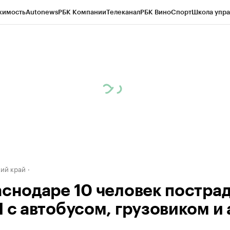
жимость
Autonews
РБК Компании
Телеканал
РБК Вино
Спорт
Школа упра
д
Стиль
Крипто
РБК Бизнес-среда
Дискуссионный клуб
Исследования
К
а контрагентов
Политика
Экономика
Бизнес
Технологии и медиа
Фина
ий край
аснодаре 10 человек постра
 с автобусом, грузовиком и 