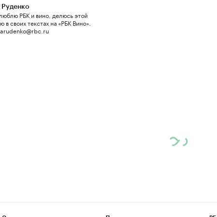
 Руденко
люблю РБК и вино, делюсь этой
 в своих текстах на «РБК Вино».
 arudenko@rbc.ru