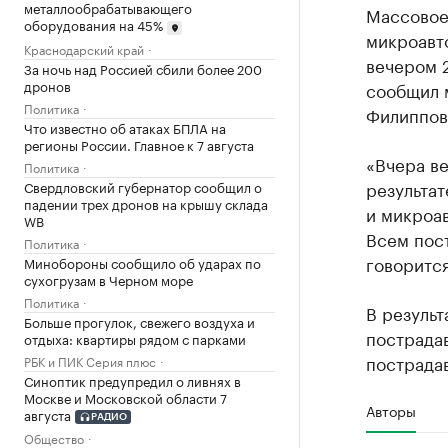
металлообрабатывающего
Массовое 
оборудования на 45%
микроавт
Краснодарский край
вечером 2
За ночь над Россией сбили более 200
дронов
сообщил 
Политика
Филиппов
Что известно об атаках БПЛА на
регионы России. Главное к 7 августа
«Вчера ве
Политика
результат
Свердловский губернатор сообщил о
падении трех дронов на крышу склада
и микроав
WB
Всем пос
Политика
говоритс
Минобороны сообщило об ударах по
сухогрузам в Черном море
Политика
В результ
Больше прогулок, свежего воздуха и
пострада
отдыха: квартиры рядом с парками
пострада
РБК и ПИК Серия плюс
Синоптик предупредил о ливнях в
Москве и Московской области 7
Авторы
августа
РАДИО
Общество