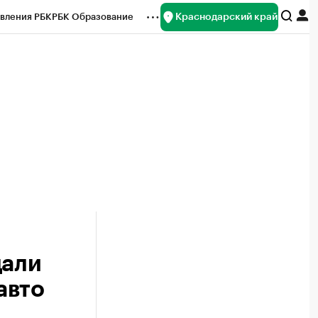
Краснодарский край
вления РБК
РБК Образование
редитные рейтинги
Франшизы
нсы
Рынок наличной валюты
дали
авто