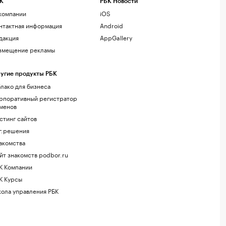
К
РБК Новости
компании
iOS
нтактная информация
Android
дакция
AppGallery
змещение рекламы
угие продукты РБК
лако для бизнеса
рпоративный регистратор
менов
стинг сайтов
г.решения
акомства
йт знакомств podbor.ru
К Компании
К Курсы
ола управления РБК