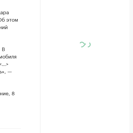
дара
Об этом
ний
 В
омобиля
 <…>
ь», —
ние, 8