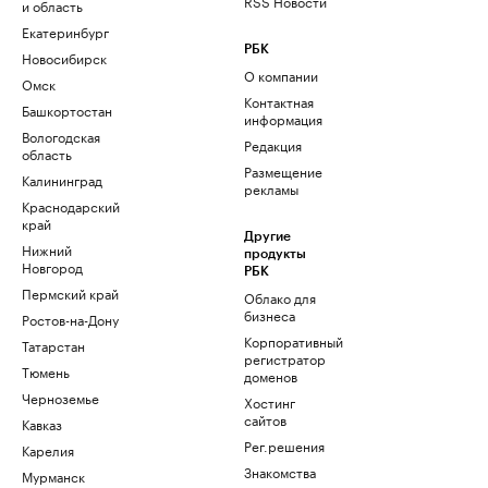
RSS Новости
и область
Екатеринбург
РБК
Новосибирск
О компании
Омск
Контактная
Башкортостан
информация
Вологодская
Редакция
область
Размещение
Калининград
рекламы
Краснодарский
край
Другие
Нижний
продукты
Новгород
РБК
Пермский край
Облако для
бизнеса
Ростов-на-Дону
Корпоративный
Татарстан
регистратор
Тюмень
доменов
Черноземье
Хостинг
сайтов
Кавказ
Рег.решения
Карелия
Знакомства
Мурманск