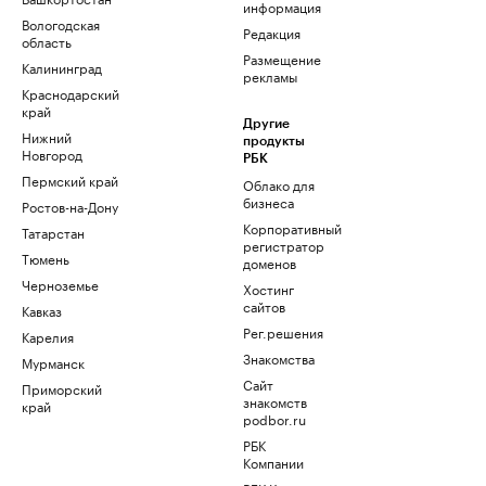
информация
Вологодская
Редакция
область
Размещение
Калининград
рекламы
Краснодарский
край
Другие
Нижний
продукты
Новгород
РБК
Пермский край
Облако для
бизнеса
Ростов-на-Дону
Корпоративный
Татарстан
регистратор
Тюмень
доменов
Черноземье
Хостинг
сайтов
Кавказ
Рег.решения
Карелия
Знакомства
Мурманск
Сайт
Приморский
знакомств
край
podbor.ru
РБК
Компании