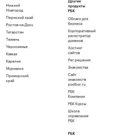
Другие
Нижний
продукты
Новгород
РБК
Пермский край
Облако для
бизнеса
Ростов-на-Дону
Корпоративный
Татарстан
регистратор
Тюмень
доменов
Черноземье
Хостинг
сайтов
Кавказ
Рег.решения
Карелия
Знакомства
Мурманск
Сайт
Приморский
знакомств
край
podbor.ru
РБК
Компании
РБК Курсы
Школа
управления
РБК
РБК