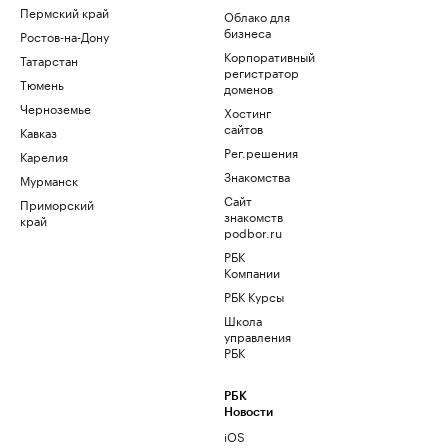
Пермский край
Облако для
бизнеса
Ростов-на-Дону
Корпоративный
Татарстан
регистратор
Тюмень
доменов
Черноземье
Хостинг
сайтов
Кавказ
Рег.решения
Карелия
Знакомства
Мурманск
Сайт
Приморский
знакомств
край
podbor.ru
РБК
Компании
РБК Курсы
Школа
управления
РБК
РБК
Новости
iOS