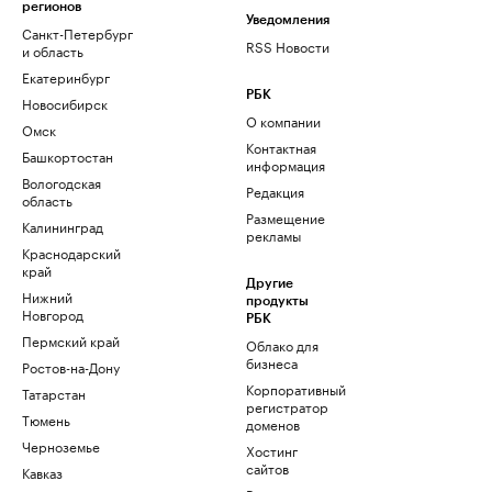
регионов
Уведомления
Санкт-Петербург
RSS Новости
и область
Екатеринбург
РБК
Новосибирск
О компании
Омск
Контактная
Башкортостан
информация
Вологодская
Редакция
область
Размещение
Калининград
рекламы
Краснодарский
край
Другие
Нижний
продукты
Новгород
РБК
Пермский край
Облако для
бизнеса
Ростов-на-Дону
Корпоративный
Татарстан
регистратор
Тюмень
доменов
Черноземье
Хостинг
сайтов
Кавказ