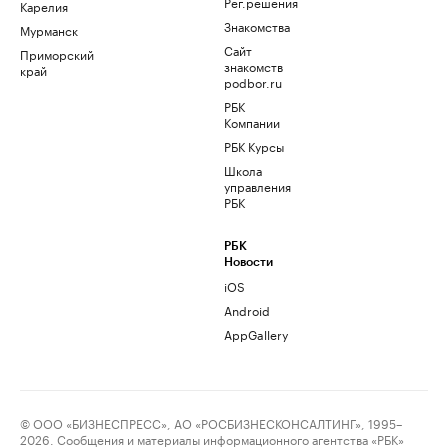
Рег.решения
Карелия
Знакомства
Мурманск
Сайт
Приморский
знакомств
край
podbor.ru
РБК
Компании
РБК Курсы
Школа
управления
РБК
РБК
Новости
iOS
Android
AppGallery
© ООО «БИЗНЕСПРЕСС», АО «РОСБИЗНЕСКОНСАЛТИНГ», 1995–
2026. Сообщения и материалы информационного агентства «РБК»