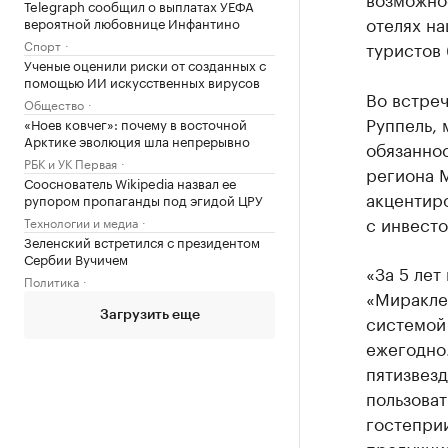
Telegraph сообщил о выплатах УЕФА
отелях на
вероятной любовнице Инфантино
Спорт
туристов 
Ученые оценили риски от созданных с
помощью ИИ искусственных вирусов
Во встреч
Общество
Руппель,
«Ноев ковчег»: почему в восточной
Арктике эволюция шла непрерывно
обязаннос
РБК и УК Первая
региона 
Сооснователь Wikipedia назвал ее
акцентир
рупором пропаганды под эгидой ЦРУ
с инвест
Технологии и медиа
Зеленский встретился с президентом
Сербии Вучичем
«За 5 лет
Политика
«Мираклео
Загрузить еще
системой
ежегодно
пятизвезд
пользова
гостеприи
продукци