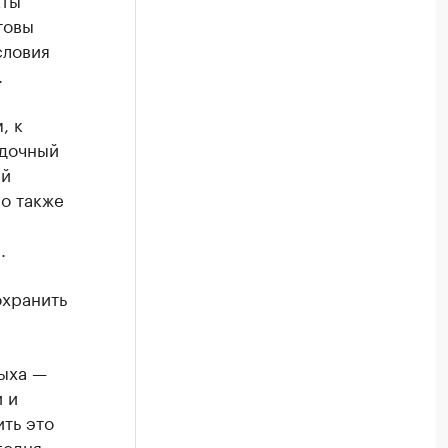
товы
словия
.
, к
здочный
ый
го также
.
охранить
дыха —
 и
ть это
годня