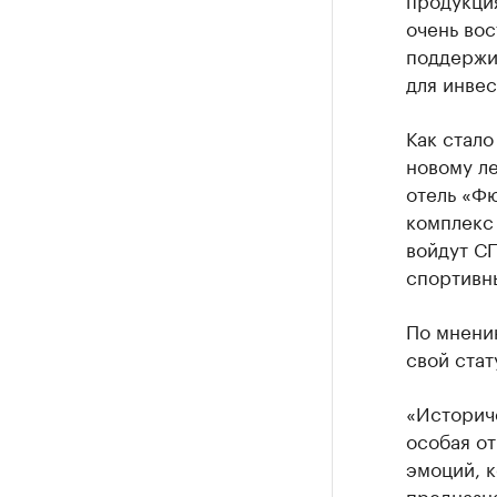
очень вос
поддержи
для инвес
Как стало
новому ле
отель «Ф
комплекс 
войдут СП
спортивн
По мнени
свой стат
«Историче
особая от
эмоций, к
предназн