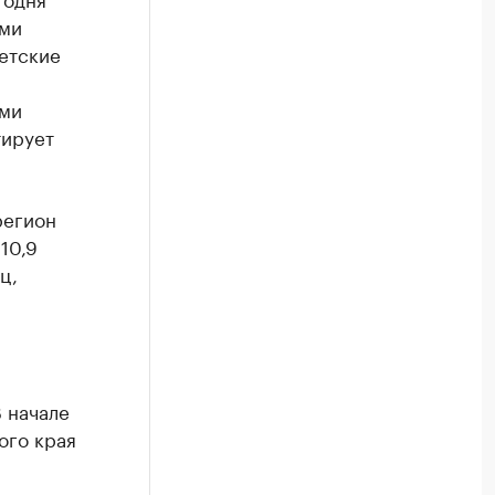
ами
етские
ами
тирует
регион
10,9
ц,
 начале
ого края