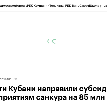
жимость
Autonews
РБК Компании
Телеканал
РБК Вино
Спорт
Школа упра
д
Стиль
Крипто
РБК Бизнес-среда
Дискуссионный клуб
Исследования
К
а контрагентов
Политика
Экономика
Бизнес
Технологии и медиа
Фина
печатлений
ти Кубани направили субси
приятиям санкура на 85 млн 