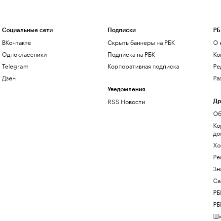
Социальные сети
Подписки
РБ
ВКонтакте
Скрыть баннеры на РБК
О 
Одноклассники
Подписка на РБК
Ко
Telegram
Корпоративная подписка
Ре
Дзен
Ра
Уведомления
RSS Новости
Др
Об
Ко
до
Хо
Ре
Зн
Са
РБ
РБ
Шк