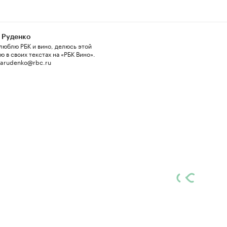
 Руденко
люблю РБК и вино, делюсь этой
 в своих текстах на «РБК Вино».
 arudenko@rbc.ru