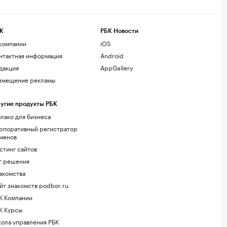
К
РБК Новости
компании
iOS
нтактная информация
Android
дакция
AppGallery
змещение рекламы
угие продукты РБК
лако для бизнеса
рпоративный регистратор
менов
стинг сайтов
г.решения
акомства
йт знакомств podbor.ru
К Компании
К Курсы
ола управления РБК