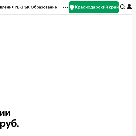
Краснодарский край
вления РБК
РБК Образование
редитные рейтинги
Франшизы
нсы
Рынок наличной валюты
дии
руб.