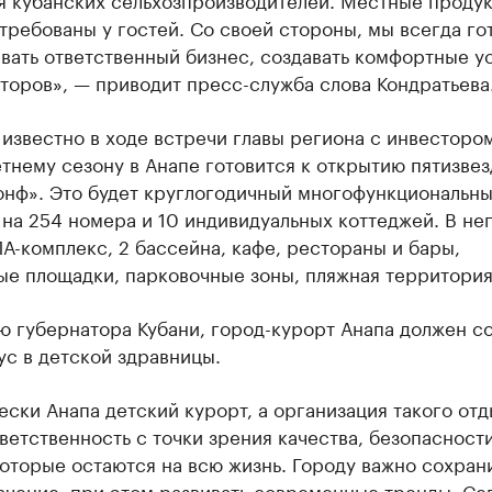
требованы у гостей. Со своей стороны, мы всегда го
вать ответственный бизнес, создавать комфортные у
торов», — приводит пресс-служба слова Кондратьева
 известно в ходе встречи главы региона с инвестором
тнему сезону в Анапе готовится к открытию пятизве
юнф». Это будет круглогодичный многофункциональн
на 254 номера и 10 индивидуальных коттеджей. В не
А-комплекс, 2 бассейна, кафе, рестораны и бары,
ые площадки, парковочные зоны, пляжная территория
ю губернатора Кубани, город-курорт Анапа должен с
ус в детской здравницы.
ски Анапа детский курорт, а организация такого от
ветственность с точки зрения качества, безопасности
оторые остаются на всю жизнь. Городу важно сохрани
ачение, при этом развивать современные тренды. Се