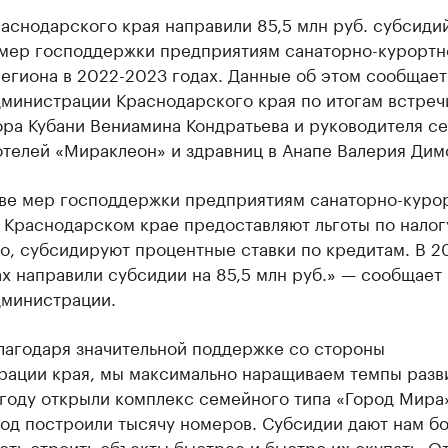
аснодарского края направили 85,5 млн руб. субсидий
 мер господдержки предприятиям санаторно-курортн
егиона в 2022-2023 годах. Данные об этом сообщает
дминистрации Краснодарского края по итогам встреч
ра Кубани Вениамина Кондратьева и руководителя се
отелей «Мираклеон» и здравниц в Анапе Валерия Дим
тве мер господдержки предприятиям санаторно-куро
 Краснодарском крае предоставляют льготы по налог
о, субсидируют процентные ставки по кредитам. В 2
х направили субсидии на 85,5 млн руб.» — сообщает
дминистрации.
лагодаря значительной поддержке со стороны
рации края, мы максимально наращиваем темпы разви
году открыли комплекс семейного типа «Город Мира
год построили тысячу номеров. Субсидии дают нам б
ть строить объекты быстрее и быстро их окупать. О