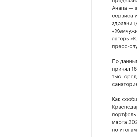
Анапа — 
сервиса и
здравницы
«Жемчужин
лагерь «Ю
пресс-сл
По данны
принял 18
тыс. сре
санаторие
Как сообщ
Краснода
портфель 
марта 202
по итогам