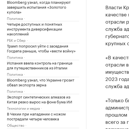
Bloomberg узнал, когда планируют
Власти Кр
завершить испытания «Золотого
купола»
качестве
Политика
отрасли р
Четыре доступных и понятных
служба а
инструмента диверсификации
накоплений
губернато
РБК и Сбер
крупных 
Трамп попросил уйти с заседания
Госдепа раньше, чтобы «вести войну»
«В качес
Политика
Испания ввела контроль на границе
отрасли в
для путешественников из Италии
имуществ
Политика
2023 года
Bloomberg узнал, что Украине грозит
обвал экспорта зерна
служба а
Политика
Экспорт синтетических алмазов из
«Только б
Китая резко вырос на фоне бума ИИ
админист
Технологии и медиа
прошлом 
В Чехии при нападении с ножом
пострадали четыре человека
всего за 
Общество
возможнос