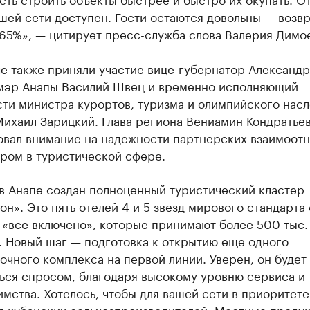
шей сети доступен. Гости остаются довольны — возв
65%», — цитирует пресс-служба слова Валерия Димо
е также приняли участие вице-губернатор Александр
 мэр Анапы Василий Швец и временно исполняющий
ти министра курортов, туризма и олимпийского нас
Михаил Зарицкий. Глава региона Вениамин Кондратье
овал внимание на надежности партнерских взаимоот
ором в туристической сфере.
 в Анапе создан полноценный туристический кластер
н». Это пять отелей 4 и 5 звезд мирового стандарта 
 «все включено», которые принимают более 500 тыс.
. Новый шаг — подготовка к открытию еще одного
очного комплекса на первой линии. Уверен, он будет
ться спросом, благодаря высокому уровню сервиса и
мства. Хотелось, чтобы для вашей сети в приоритете
я кубанских сельхозпроизводителей. Местные проду