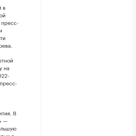
 в
ой
 пресс-
и
ти
оева.
ртной
у на
022-
 пресс-
тия. В
» —
ольшую
тдых в