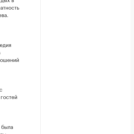
ратность
ева.
ледия
в
ношений
с
 гостей
 была
кты