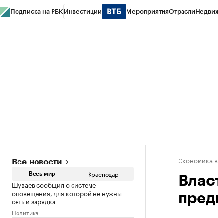
Подписка на РБК
Инвестиции
Мероприятия
Отрасли
Недви
РБК Курсы
РБК Life
Тренды
Визионеры
Национальные проекты
Горо
Газета
Спецпроекты СПб
Конференции СПб
Спецпроекты
Проверк
Экономика в
Все новости
Краснодар
Весь мир
Влас
Шуваев сообщил о системе
оповещения, для которой не нужны
пред
сеть и зарядка
Политика