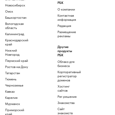
РБК
Новосибирск
О компании
Омск
Контактная
Башкортостан
информация
Вологодская
Редакция
область
Размещение
Калининград
рекламы
Краснодарский
край
Другие
Нижний
продукты
Новгород
РБК
Пермский край
Облако для
бизнеса
Ростов-на-Дону
Корпоративный
Татарстан
регистратор
Тюмень
доменов
Черноземье
Хостинг
сайтов
Кавказ
Рег.решения
Карелия
Знакомства
Мурманск
Сайт
Приморский
знакомств
край