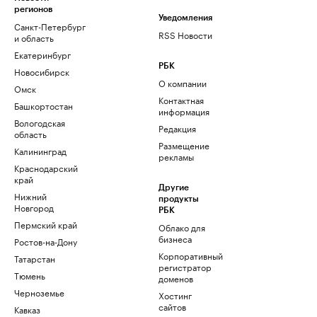
регионов
Уведомления
Санкт-Петербург
RSS Новости
и область
Екатеринбург
РБК
Новосибирск
О компании
Омск
Контактная
Башкортостан
информация
Вологодская
Редакция
область
Размещение
Калининград
рекламы
Краснодарский
край
Другие
Нижний
продукты
Новгород
РБК
Пермский край
Облако для
бизнеса
Ростов-на-Дону
Корпоративный
Татарстан
регистратор
Тюмень
доменов
Черноземье
Хостинг
сайтов
Кавказ