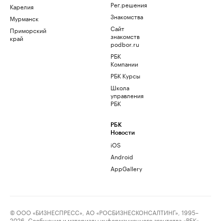
Рег.решения
Карелия
Знакомства
Мурманск
Сайт
Приморский
знакомств
край
podbor.ru
РБК
Компании
РБК Курсы
Школа
управления
РБК
РБК
Новости
iOS
Android
AppGallery
© ООО «БИЗНЕСПРЕСС», АО «РОСБИЗНЕСКОНСАЛТИНГ», 1995–
2026. Сообщения и материалы информационного агентства «РБК»