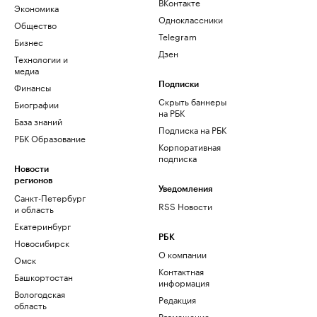
ВКонтакте
Экономика
Одноклассники
Общество
Telegram
Бизнес
Дзен
Технологии и
медиа
Финансы
Подписки
Скрыть баннеры
Биографии
на РБК
База знаний
Подписка на РБК
РБК Образование
Корпоративная
подписка
Новости
регионов
Уведомления
Санкт-Петербург
RSS Новости
и область
Екатеринбург
РБК
Новосибирск
О компании
Омск
Контактная
Башкортостан
информация
Вологодская
Редакция
область
Размещение