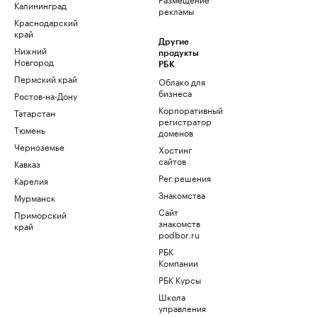
Калининград
рекламы
Краснодарский
край
Другие
Нижний
продукты
Новгород
РБК
Пермский край
Облако для
бизнеса
Ростов-на-Дону
Корпоративный
Татарстан
регистратор
Тюмень
доменов
Черноземье
Хостинг
сайтов
Кавказ
Рег.решения
Карелия
Знакомства
Мурманск
Сайт
Приморский
знакомств
край
podbor.ru
РБК
Компании
РБК Курсы
Школа
управления