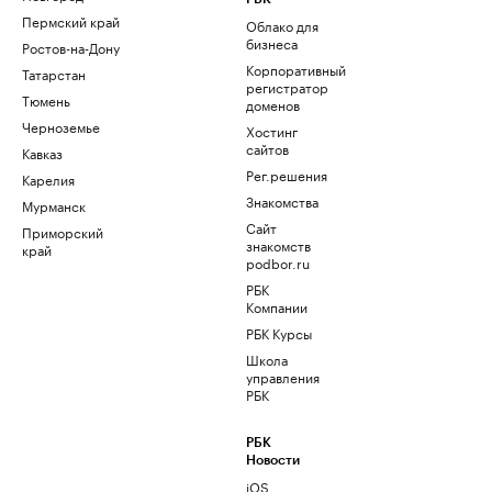
Пермский край
Облако для
бизнеса
Ростов-на-Дону
Корпоративный
Татарстан
регистратор
Тюмень
доменов
Черноземье
Хостинг
сайтов
Кавказ
Рег.решения
Карелия
Знакомства
Мурманск
Сайт
Приморский
знакомств
край
podbor.ru
РБК
Компании
РБК Курсы
Школа
управления
РБК
РБК
Новости
iOS