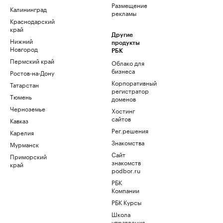
Размещение
Калининград
рекламы
Краснодарский
край
Другие
Нижний
продукты
Новгород
РБК
Пермский край
Облако для
бизнеса
Ростов-на-Дону
Корпоративный
Татарстан
регистратор
Тюмень
доменов
Черноземье
Хостинг
сайтов
Кавказ
Рег.решения
Карелия
Знакомства
Мурманск
Сайт
Приморский
знакомств
край
podbor.ru
РБК
Компании
РБК Курсы
Школа
управления