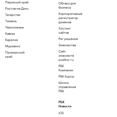
Пермский край
Облако для
бизнеса
Ростов-на-Дону
Корпоративный
Татарстан
регистратор
Тюмень
доменов
Черноземье
Хостинг
сайтов
Кавказ
Рег.решения
Карелия
Знакомства
Мурманск
Сайт
Приморский
знакомств
край
podbor.ru
РБК
Компании
РБК Курсы
Школа
управления
РБК
РБК
Новости
iOS