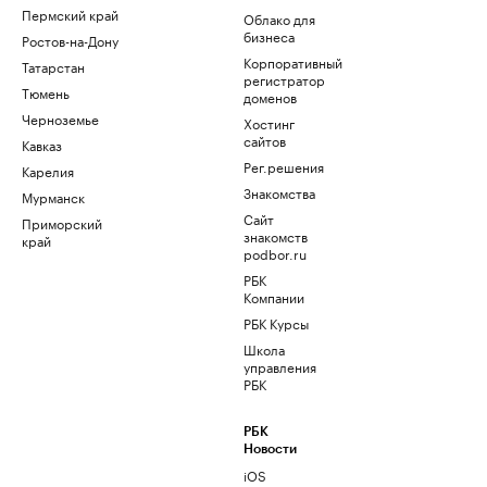
Пермский край
Облако для
бизнеса
Ростов-на-Дону
Корпоративный
Татарстан
регистратор
Тюмень
доменов
Черноземье
Хостинг
сайтов
Кавказ
Рег.решения
Карелия
Знакомства
Мурманск
Сайт
Приморский
знакомств
край
podbor.ru
РБК
Компании
РБК Курсы
Школа
управления
РБК
РБК
Новости
iOS