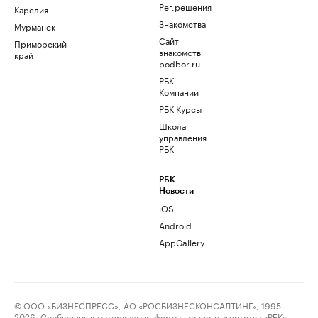
Рег.решения
Карелия
Знакомства
Мурманск
Сайт
Приморский
знакомств
край
podbor.ru
РБК
Компании
РБК Курсы
Школа
управления
РБК
РБК
Новости
iOS
Android
AppGallery
© ООО «БИЗНЕСПРЕСС», АО «РОСБИЗНЕСКОНСАЛТИНГ», 1995–
2026. Сообщения и материалы информационного агентства «РБК»