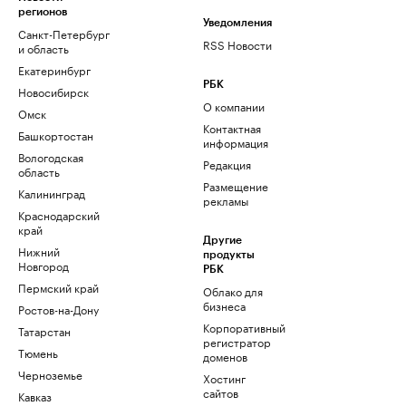
регионов
Уведомления
Санкт-Петербург
RSS Новости
и область
Екатеринбург
РБК
Новосибирск
О компании
Омск
Контактная
Башкортостан
информация
Вологодская
Редакция
область
Размещение
Калининград
рекламы
Краснодарский
край
Другие
Нижний
продукты
Новгород
РБК
Пермский край
Облако для
бизнеса
Ростов-на-Дону
Корпоративный
Татарстан
регистратор
Тюмень
доменов
Черноземье
Хостинг
сайтов
Кавказ