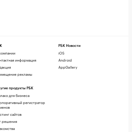
К
РБК Новости
компании
iOS
нтактная информация
Android
дакция
AppGallery
змещение рекламы
угие продукты РБК
лако для бизнеса
рпоративный регистратор
менов
стинг сайтов
г.решения
акомства