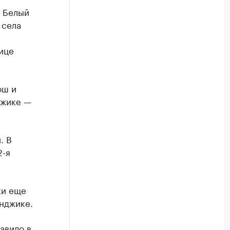
е Белый
 села
ице
ош и
джике —
. В
2-я
ки еще
енджике.
авило в