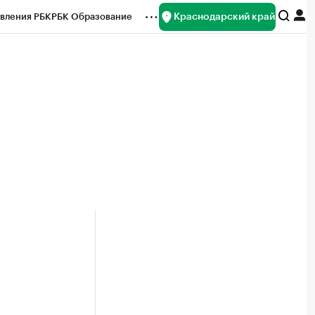
Краснодарский край
вления РБК
РБК Образование
редитные рейтинги
Франшизы
нсы
Рынок наличной валюты