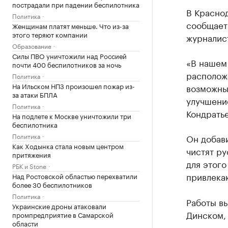
пострадали при падении беспилотника
В Краснод
Политика
сообщает
Женщинам платят меньше. Что из-за
этого теряют компании
журналис
Образование
Силы ПВО уничтожили над Россией
«В нашем
почти 400 беспилотников за ночь
расположе
Политика
На Ильском НПЗ произошел пожар из-
возможны
за атаки БПЛА
улучшени
Политика
Кондрать
На подлете к Москве уничтожили три
беспилотника
Политика
Он добави
Как Ходынка стала новым центром
чистят ру
притяжения
для этого
РБК и Stone
привлека
Над Ростовской областью перехватили
более 30 беспилотников
Политика
Работы вы
Украинские дроны атаковали
Динском,
промпредприятие в Самарской
области