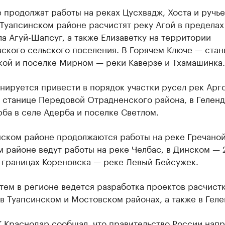
 продолжат работы на реках Цусхвадж, Хоста и ручь
 Туапсинском районе расчистят реку Агой в пределах
ла Агуй-Шапсуг, а также Елизаветку на территории
ского сельского поселения. В Горячем Ключе — стан
кой и поселке Мирном — реки Каверзе и Тхамашинка.
нируется привести в порядок участки русел рек Арг
в станице Передовой Отрадненского района, в Гелен
ба в селе Адерба и поселке Светлом.
нском районе продолжаются работы на реке Гречаной
 районе ведут работы на реке Челбас, в Динском — 
в границах Кореновска — реке Левый Бейсужек.
тем в регионе ведется разработка проектов расчист
в Туапсинском и Мостовском районах, а также в Гел
К Краснодар
сообщал, что правительство России напр