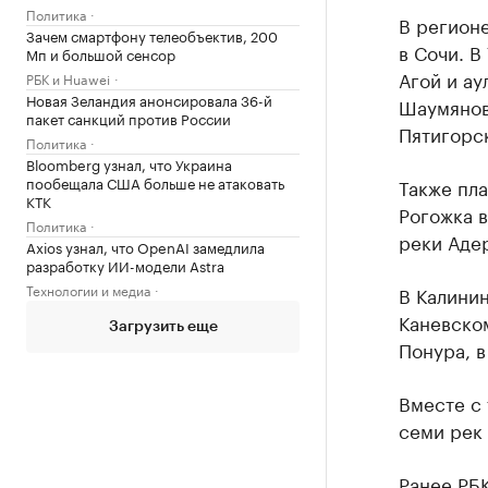
Политика
В регионе
Зачем смартфону телеобъектив, 200
в Сочи. В
Мп и большой сенсор
Агой и ау
РБК и Huawei
Новая Зеландия анонсировала 36-й
Шаумянов
пакет санкций против России
Пятигорс
Политика
Bloomberg узнал, что Украина
пообещала США больше не атаковать
Также пла
КТК
Рогожка 
Политика
реки Адер
Axios узнал, что OpenAI замедлила
разработку ИИ-модели Astra
Технологии и медиа
В Калини
Каневском
Загрузить еще
Понура, 
Вместе с 
семи рек 
Ранее
РБ