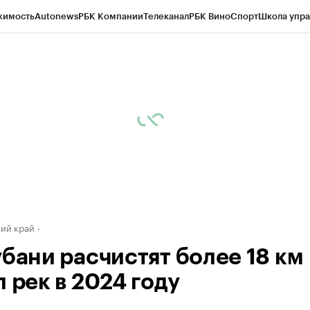
жимость
Autonews
РБК Компании
Телеканал
РБК Вино
Спорт
Школа упра
д
Стиль
Крипто
РБК Бизнес-среда
Дискуссионный клуб
Исследования
К
а контрагентов
Политика
Экономика
Бизнес
Технологии и медиа
Фина
ий край
убани расчистят более 18 км
 рек в 2024 году