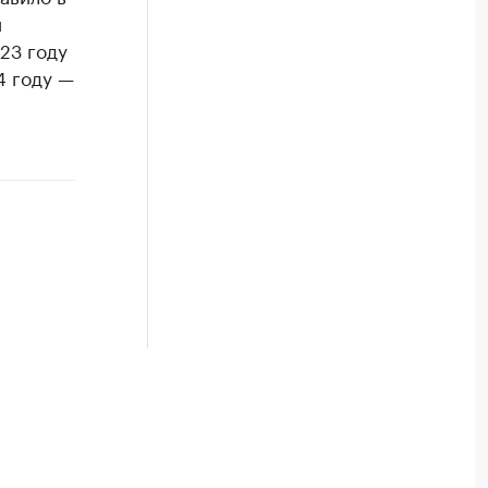
и
23 году
4 году —