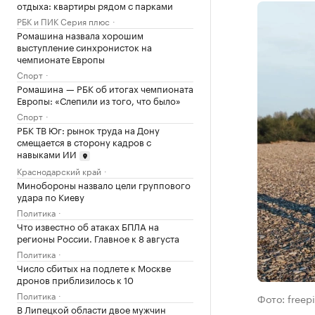
отдыха: квартиры рядом с парками
РБК и ПИК Серия плюс
Ромашина назвала хорошим
выступление синхронисток на
чемпионате Европы
Спорт
Ромашина — РБК об итогах чемпионата
Европы: «Слепили из того, что было»
Спорт
РБК ТВ Юг: рынок труда на Дону
смещается в сторону кадров с
навыками ИИ
Краснодарский край
Минобороны назвало цели группового
удара по Киеву
Политика
Что известно об атаках БПЛА на
регионы России. Главное к 8 августа
Политика
Число сбитых на подлете к Москве
дронов приблизилось к 10
Политика
Фото: freep
В Липецкой области двое мужчин