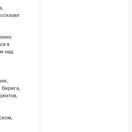
а,
ссказал
ионно
ся к
м над
рек,
 берега,
джетов,
ском,