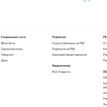
Социальные сети
Подписки
РБ
ВКонтакте
Скрыть баннеры на РБК
О 
Одноклассники
Подписка на РБК
Ко
Telegram
Корпоративная подписка
Ре
Дзен
Ра
Уведомления
RSS Новости
Др
Об
Ко
до
Хо
Ре
Зн