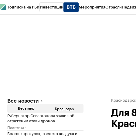
Подписка на РБК
Инвестиции
Мероприятия
Отрасли
Недви
РБК Курсы
РБК Life
Тренды
Визионеры
Национальные проекты
Горо
Газета
Спецпроекты СПб
Конференции СПб
Спецпроекты
Проверк
Краснодарск
Все новости
Краснодар
Весь мир
Для 
Губернатор Севастополя заявил об
отражении атаки дронов
Крас
Политика
Больше прогулок, свежего воздуха и