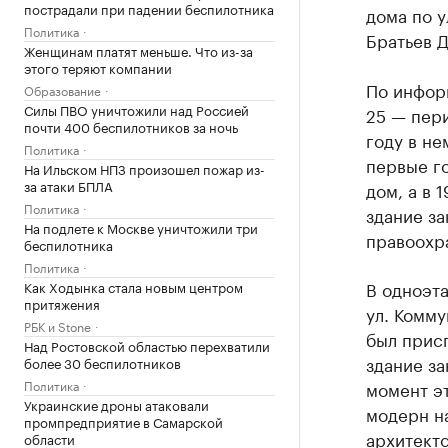
пострадали при падении беспилотника
дома по у
Политика
Братьев Д
Женщинам платят меньше. Что из-за
этого теряют компании
По инфор
Образование
Силы ПВО уничтожили над Россией
25 — пери
почти 400 беспилотников за ночь
году в н
Политика
первые г
На Ильском НПЗ произошел пожар из-
за атаки БПЛА
дом, а в 
Политика
здание за
На подлете к Москве уничтожили три
правоохр
беспилотника
Политика
В одноэт
Как Ходынка стала новым центром
притяжения
ул. Комму
РБК и Stone
был прис
Над Ростовской областью перехватили
здание за
более 30 беспилотников
Политика
момент э
Украинские дроны атаковали
модерн на
промпредприятие в Самарской
архитекто
области