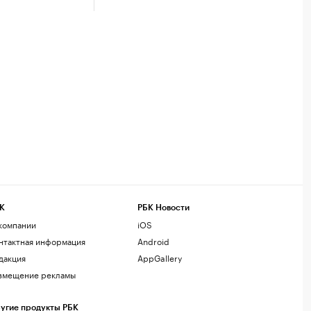
К
РБК Новости
компании
iOS
нтактная информация
Android
дакция
AppGallery
змещение рекламы
угие продукты РБК