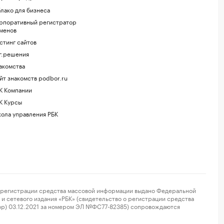
лако для бизнеса
рпоративный регистратор
менов
стинг сайтов
г.решения
акомства
йт знакомств podbor.ru
К Компании
К Курсы
ола управления РБК
регистрации средства массовой информации выдано Федеральной
и сетевого издания «РБК» (свидетельство о регистрации средства
ор) 03.12.2021 за номером ЭЛ №ФС77-82385) сопровождаются