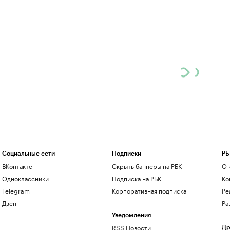
Социальные сети
Подписки
РБ
ВКонтакте
Скрыть баннеры на РБК
О 
Одноклассники
Подписка на РБК
Ко
Telegram
Корпоративная подписка
Ре
Дзен
Ра
Уведомления
RSS Новости
Др