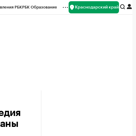
Краснодарский край
вления РБК
РБК Образование
редитные рейтинги
Франшизы
нсы
Рынок наличной валюты
едия
раны