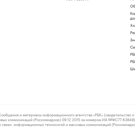
Об
Ко
до
Хо
Ре
Зн
Са
РБ
РБ
Шк
ения и материалы информационного агентства «РБК» (свидетельство о 
овых коммуникаций (Роскомнадзор) 09.12.2015 за номером ИА №ФС77-63848) 
 связи, информационных технологий и массовых коммуникаций (Роскомнадз