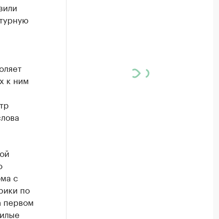
вили
ьтурную
оляет
х к ним
тр
слова
кой
о
ома с
рики по
а первом
жилые