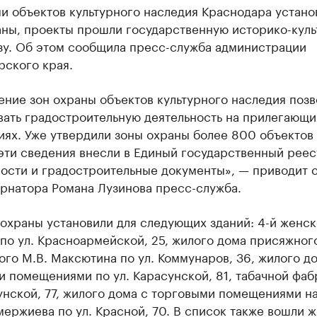
и объектов культурного наследия Краснодара устано
аны, проекты прошли государственную историко-кул
зу. Об этом сообщила пресс-служба администрации
рского края.
ние зон охраны объектов культурного наследия позв
вать градостроительную деятельность на прилегающи
иях. Уже утвердили зоны охраны более 800 объектов
эти сведения внесли в Единый государственный реес
ости и градостроительные документы», — приводит 
ернатора Романа Лузинова пресс-служба.
 охраны установили для следующих зданий: 4-й женс
по ул. Красноармейской, 25, жилого дома присяжног
го М.В. Максютина по ул. Коммунаров, 36, жилого д
 помещениями по ул. Карасунской, 81, табачной фаб
унской, 77, жилого дома с торговыми помещениями н
ержиева по ул. Красной, 70. В список также вошли 