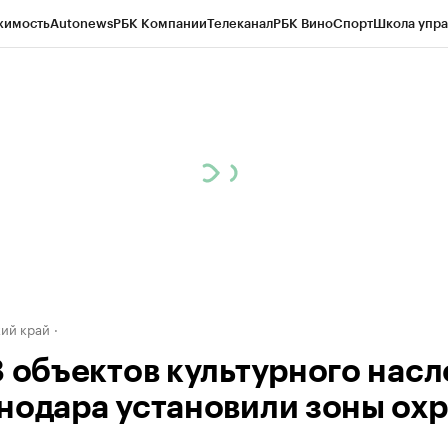
жимость
Autonews
РБК Компании
Телеканал
РБК Вино
Спорт
Школа упра
д
Стиль
Крипто
РБК Бизнес-среда
Дискуссионный клуб
Исследования
К
а контрагентов
Политика
Экономика
Бизнес
Технологии и медиа
Фина
ий край
8 объектов культурного насл
нодара установили зоны ох