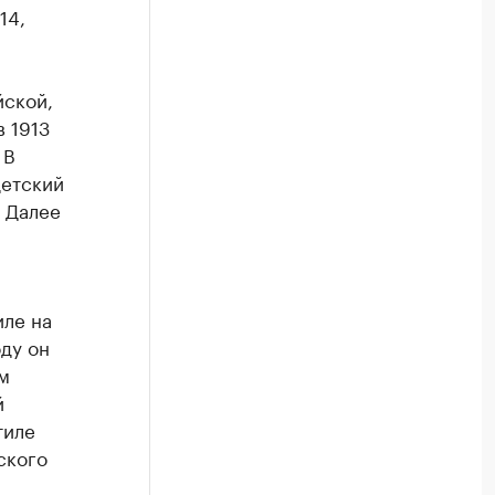
14,
йской,
 1913
 В
детский
. Далее
ле на
оду он
м
й
тиле
ского