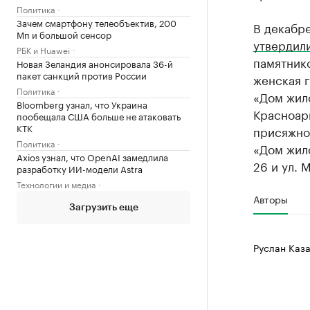
Политика
Зачем смартфону телеобъектив, 200
В декабре
Мп и большой сенсор
утвердил
РБК и Huawei
памятник
Новая Зеландия анонсировала 36-й
пакет санкций против России
женская г
Политика
«Дом жило
Bloomberg узнал, что Украина
Красноарм
пообещала США больше не атаковать
КТК
присяжног
Политика
«Дом жило
Axios узнал, что OpenAI замедлила
26 и ул. М
разработку ИИ-модели Astra
Технологии и медиа
Авторы
Загрузить еще
Руслан Каза