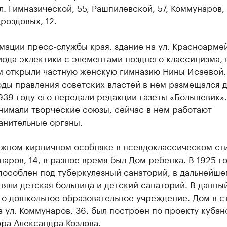
л. Гимназической, 55, Рашпилевской, 57, Коммунаров, 
роздовых, 12.
мации пресс-службы края, здание на ул. Красноарме
ода эклектики с элементами позднего классицизма, в
ем открыли частную женскую гимназию Нины Исаевой.
оды правления советских властей в нем размещался 
1939 году его передали редакции газеты «Большевик»
нимали творческие союзы, сейчас в нем работают
анительные органы.
ажном кирпичном особняке в псевдоклассическом сти
наров, 14, в разное время был Дом ребенка. В 1925 г
пособлен под туберкулезный санаторий, в дальнейше
няли детская больница и детский санаторий. В данны
то дошкольное образовательное учреждение. Дом в с
 ул. Коммунаров, 36, был построен по проекту кубан
ра Александра Козлова.