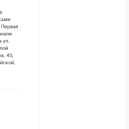
е
сьми
 Первая
знали
 ул.
илой
а, 45,
йской,