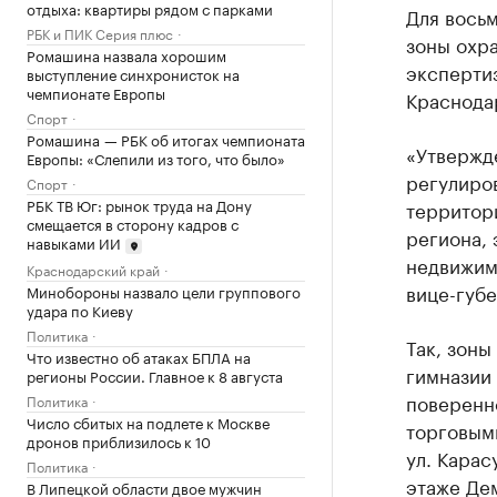
отдыха: квартиры рядом с парками
Для восьм
РБК и ПИК Серия плюс
зоны охр
Ромашина назвала хорошим
эксперти
выступление синхронисток на
чемпионате Европы
Краснода
Спорт
Ромашина — РБК об итогах чемпионата
«Утвержде
Европы: «Слепили из того, что было»
регулиро
Спорт
РБК ТВ Юг: рынок труда на Дону
территор
смещается в сторону кадров с
региона, 
навыками ИИ
недвижим
Краснодарский край
вице-губ
Минобороны назвало цели группового
удара по Киеву
Политика
Так, зоны
Что известно об атаках БПЛА на
гимназии 
регионы России. Главное к 8 августа
поверенно
Политика
Число сбитых на подлете к Москве
торговыми
дронов приблизилось к 10
ул. Карас
Политика
этаже Дем
В Липецкой области двое мужчин