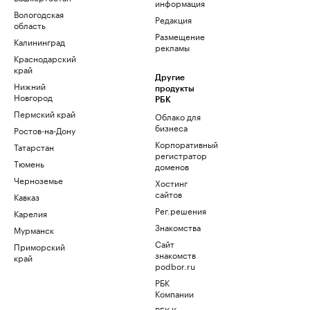
информация
Вологодская
Редакция
область
Размещение
Калининград
рекламы
Краснодарский
край
Другие
Нижний
продукты
Новгород
РБК
Пермский край
Облако для
бизнеса
Ростов-на-Дону
Корпоративный
Татарстан
регистратор
Тюмень
доменов
Черноземье
Хостинг
сайтов
Кавказ
Рег.решения
Карелия
Знакомства
Мурманск
Сайт
Приморский
знакомств
край
podbor.ru
РБК
Компании
РБК Курсы