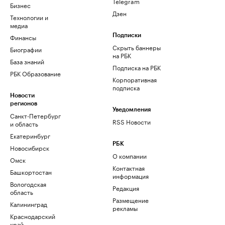
Telegram
Бизнес
Дзен
Технологии и
медиа
Финансы
Подписки
Скрыть баннеры
Биографии
на РБК
База знаний
Подписка на РБК
РБК Образование
Корпоративная
подписка
Новости
регионов
Уведомления
Санкт-Петербург
RSS Новости
и область
Екатеринбург
РБК
Новосибирск
О компании
Омск
Контактная
Башкортостан
информация
Вологодская
Редакция
область
Размещение
Калининград
рекламы
Краснодарский
край