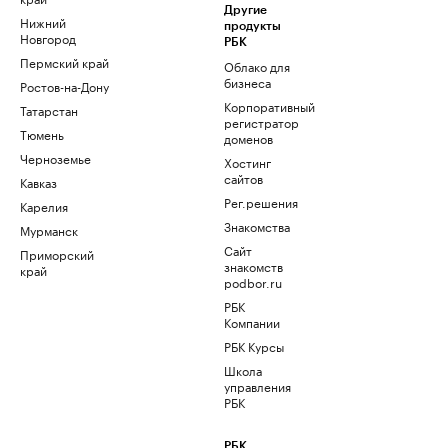
Другие
Нижний
продукты
Новгород
РБК
Пермский край
Облако для
бизнеса
Ростов-на-Дону
Корпоративный
Татарстан
регистратор
Тюмень
доменов
Черноземье
Хостинг
сайтов
Кавказ
Рег.решения
Карелия
Знакомства
Мурманск
Сайт
Приморский
знакомств
край
podbor.ru
РБК
Компании
РБК Курсы
Школа
управления
РБК
РБК