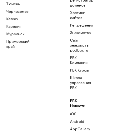
Тюмень
доменов
Черноземье
Хостинг
сайтов
Кавказ
Рег.решения
Карелия
Знакомства
Мурманск
Сайт
Приморский
знакомств
край
podbor.ru
РБК
Компании
РБК Курсы
Школа
управления
РБК
РБК
Новости
iOS
Android
AppGallery