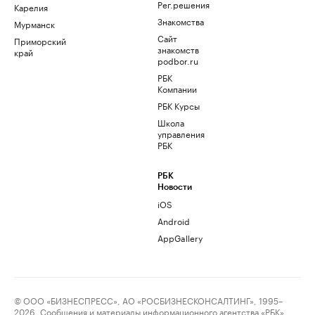
Рег.решения
Карелия
Знакомства
Мурманск
Сайт
Приморский
знакомств
край
podbor.ru
РБК
Компании
РБК Курсы
Школа
управления
РБК
РБК
Новости
iOS
Android
AppGallery
© ООО «БИЗНЕСПРЕСС», АО «РОСБИЗНЕСКОНСАЛТИНГ», 1995–
2026. Сообщения и материалы информационного агентства «РБК»