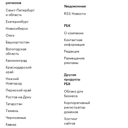
регионов
Уведомления
Санкт-Петербург
RSS Новости
и область
Екатеринбург
РБК
Новосибирск
О компании
Омск
Контактная
Башкортостан
информация
Вологодская
Редакция
область
Размещение
Калининград
рекламы
Краснодарский
край
Другие
Нижний
продукты
Новгород
РБК
Пермский край
Облако для
бизнеса
Ростов-на-Дону
Корпоративный
Татарстан
регистратор
Тюмень
доменов
Черноземье
Хостинг
сайтов
Кавказ